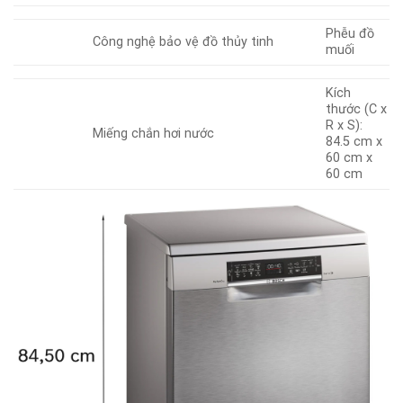
Phễu đồ
Công nghệ bảo vệ đồ thủy tinh
muối
Kích
thước (C x
R x S):
Miếng chắn hơi nước
84.5 cm x
60 cm x
60 cm