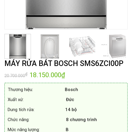
MÁY RỬA BÁT BOSCH SMS6ZCI00P
Giá
18.150.000
₫
Giá
₫
20.700.000
gốc
hiện
là:
tại
20.700.000₫.
là:
Thương hiệu:
Bosch
18.150.000₫.
Xuất xứ:
Đức
Dung tích rửa:
14 bộ
Chức năng:
8 chương trình
Mức năng lượng:
B