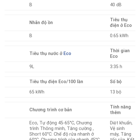
B
40 dB
Tiêu thụ
Nhãn độ ồn
điện ở Eco
B
0.65 kWh
Thời gian
Tiêu thụ nước ở
Eco
Eco
9L
3:35 h
Tiêu thụ điện Eco/100 lần
Số bộ
65 kWh
13 bộ
Tính năng
Chương trình cơ bản
thêm
Eco, Tự động 45-65°C, Chương
Diệt khuẩn,
trình Thông minh, Tăng cường ,
Vệ sinh
Short 60°C: Chế độ rửa nhanh ở
máy, Tăng
60°C, Chương trình rửa nhanh 45°C,
tốc rửa, Kết