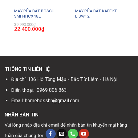
MÁY RỬA BÁT BOSCH
MÁY RỬA BÁT KAFF KF –
SMH4HCX48E
BISW12
39.990.000
₫
Giá
22.400.000
₫
Giá
gốc
hiện
là:
tại
39.990.000₫.
là:
0₫.
22.400.000₫.
THÔNG TIN LIÊN HỆ
Địa chỉ: 136 Hồ Tùng Mậu - Bắc Từ Liêm - Hà Nội
Điện thoại: 0969 806 863
Email: homebosshn@gmail.com
NHẬN BẢN TIN
Vui lòng nhập địa chỉ email để nhận bản tin khuyến mại hàng
tuần của chúng tôi: