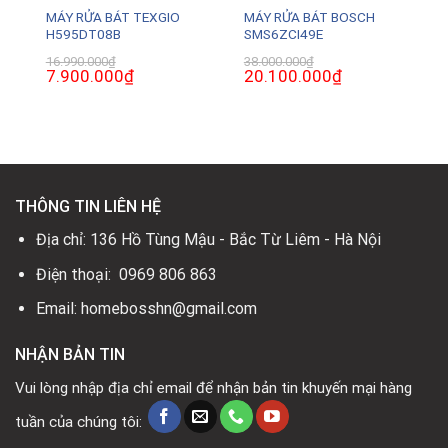
MÁY RỬA BÁT TEXGIO
MÁY RỬA BÁT BOSCH
H595DT08B
SMS6ZCI49E
16.990.000
₫
38.000.000
₫
Giá
7.900.000
₫
Giá
Giá
20.100.000
₫
Giá
gốc
hiện
gốc
hiện
là:
tại
là:
tại
16.990.000₫.
là:
38.000.000₫.
là:
0₫.
7.900.000₫.
20.100.000₫.
THÔNG TIN LIÊN HỆ
Địa chỉ: 136 Hồ Tùng Mậu - Bắc Từ Liêm - Hà Nội
Điện thoại: 0969 806 863
Email: homebosshn@gmail.com
NHẬN BẢN TIN
Vui lòng nhập địa chỉ email để nhận bản tin khuyến mại hàng
tuần của chúng tôi: