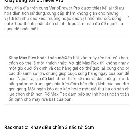
Khay đựng VarioDrawer Pro
Khay thìa dĩa trên cùng VarioDrawer Pro được thiết kế lại tối ưu
hóa diện tích sử dụng, cung cấp thêm không gian cho những
vật ti lớn như dao kéo, muỗng hoặc các vật nhỏ như cốc uống
cafe. Các thành phần điều chỉnh được làm màu đỏ để người sử
dụng dễ nhận biết
Khay Max Flex hoàn toàn mới
Xếp bát vào máy rửa bát của bạn
cách có thể là một thách thức. Với giỏ Max Flex thì không như v
một giỏ dưới ổn định và các hàng gai có thể gấp lại, cũng cho 
các đồ sành sứ lớn, chúng giúp cuộc sống hàng ngày của bạn d
hơn. Ngoài ra, giá đỡ kính được thiết kế mới và dải chống trượt 
bằng silicone trong giỏ phía trên đảm bảo rằng kính của bạn đư
gọn gàng. Một ngăn kéo dao kéo hoặc một giỏ thứ ba có sẵn c
lựa chọn chất hơn. Rổ Max Flex đảm bảo sự linh hoạt hoàn toàn 
ổn định cho máy rửa bát của bạn.
Rackmatic: Khay điều chỉnh 3 nấc tới 5cm