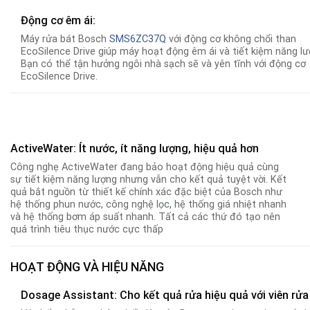
Động cơ êm ái:
Máy rửa bát Bosch
SMS6ZC37Q
với động cơ không chổi than
EcoSilence Drive giúp máy hoạt động êm ái và tiết kiệm năng lư
Bạn có thể tận hưởng ngôi nhà sạch sẽ và yên tĩnh với động cơ
EcoSilence Drive.
ActiveWater: Ít nước, ít năng lượng, hiệu quả hơn
Công nghẹ ActiveWater đang bảo hoạt động hiệu quả cùng
sự tiết kiệm năng lượng nhưng vẫn cho kết quả tuyệt vời. Kết
quả bắt nguồn từ thiết kế chính xác đặc biệt của Bosch như
hệ thống phun nước, công nghệ lọc
,
hệ thống giá nhiệt nhanh
và hệ thống bơm áp suất nhanh. Tất cả các thứ đó tạo nên
quá trình tiêu thục nước cực thấp
HOẠT ĐỘNG VÀ HIỆU NĂNG
Dosage Assistant: Cho kết quả rửa hiệu quả với viên rửa