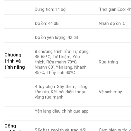
Dung tích: 14 bộ
Thời gian Eco: 4
Độ ồn: 44 dB
Nhãn độ ồn: C
Độ ồn yên lượng: 42 dB
8 chương trình rửa: Tự động
Chương
45-65ºC, Tiết kiệm, Yêu
trình và
thích, Rửa mạnh 70ºC,
Rửa tráng
tính năng
Nhanh 60′, Yên lặng, Nhanh
45ºC, Thủy tinh 40ºC
4 tùy chọn: Sấy thêm, Tăng
tốc rửa, Kết nối điện thoại,
Vệ sinh máy
vùng rửa mạnh
Yên lặng điều chỉnh qua app
Công
Sấy hạt zeolith và trao đổi
Cảm biến nước 