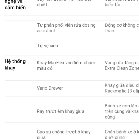
nghệ và
nhiệt
biến tải
cảm biến
Tự phân phối viên rửa dosing
Động cơ không c
assistant
than
Tự vệ sinh
Hệ thống
Khay MaxFlex với điểm chạm
Vùng rửa tăng c
khay
màu đỏ
Extra Clean Zon
Khay giữa điều c
Vario Drawer
Rackmatic (3 cấ
Bánh xe con lăn 
Ray trượt êm khay giữa
trên cùng và kha
cùng
Cao su chống trượt ở khay
Chặn bánh xe ở 
giữa
dưới cùng