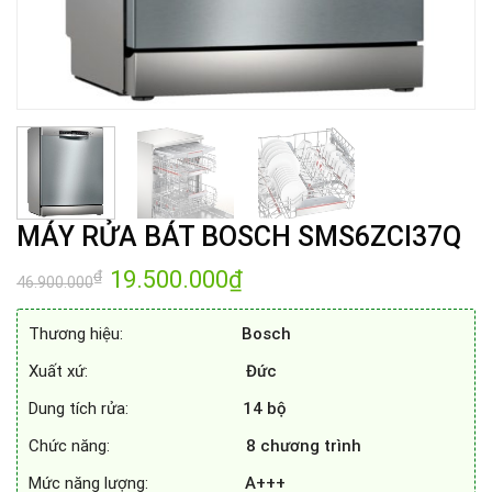
MÁY RỬA BÁT BOSCH SMS6ZCI37Q
Giá
19.500.000
₫
Giá
₫
46.900.000
gốc
hiện
là:
tại
46.900.000₫.
là:
Thương hiệu:
Bosch
19.500.000₫.
Xuất xứ:
Đức
Dung tích rửa:
14 bộ
Chức năng:
8 chương trình
Mức năng lượng:
A+++