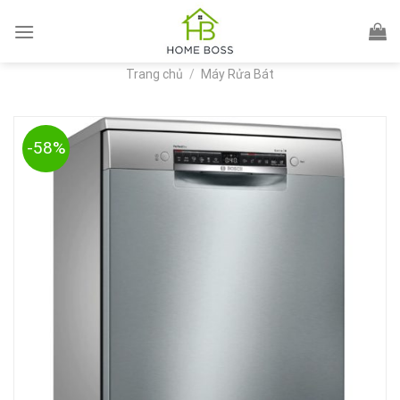
Skip
to
content
Trang chủ
/
Máy Rửa Bát
-58%