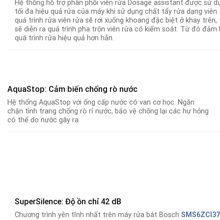
Hệ thống hỗ trợ phân phối viên rửa Dosage assistant được sử d
tối đa hiệu quả rửa của máy khi sử dụng chất tẩy rửa dạng viên
quá trình rửa viên rửa sẽ rơi xuống khoang đặc biệt ở khay trên, 
sẽ diễn ra quá trình pha trộn viên rửa có kiểm soát. Từ đó đảm
quá trình rửa hiệu quả hơn hẳn.
AquaStop: Cảm biến chống rò nước
Hệ thống AquaStop với ống cấp nước có van cơ học. Ngăn
chặn tình trang chống rò rỉ nước, bảo vệ chống lại các hư hỏng
có thể do nước gây ra
SuperSilence: Độ ồn chỉ 42 dB
Chương trình yên tĩnh nhất trên máy rửa bát Bosch
SMS6ZCI3