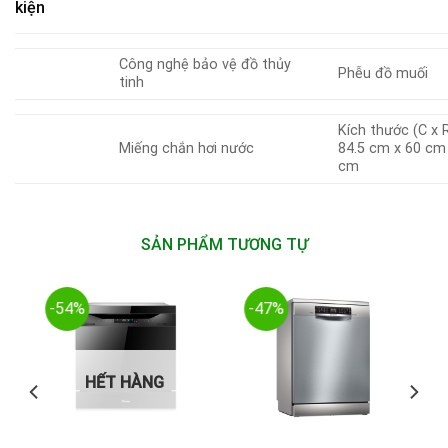
kiện
Công nghệ bảo vệ đồ thủy
Phễu đồ muối
tinh
Kích thước (C x R
Miếng chắn hơi nước
84.5 cm x 60 cm
cm
SẢN PHẨM TƯƠNG TỰ
-54%
-47%
HẾT HÀNG