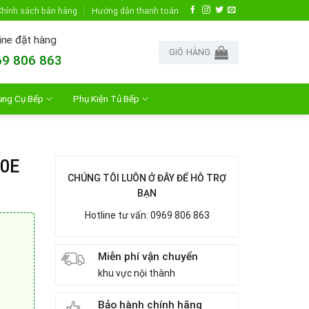
hính sách bán hàng
Hướng dẫn thanh toán
ine đặt hàng
GIỎ HÀNG
9 806 863
ụng Cụ Bếp
Phụ Kiện Tủ Bếp
0E
CHÚNG TÔI LUÔN Ở ĐÂY ĐỂ HỖ TRỢ
BẠN
Hotline tư vấn: 0969 806 863
Miễn phí vận chuyển
khu vực nội thành
Bảo hành chính hãng