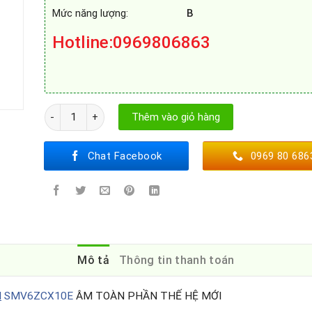
Mức năng lượng:
B
Hotline
:0969806863
MÁY RỬA BÁT BOSCH SMV6ZCX10E số lượng
Thêm vào giỏ hàng
Chat Facebook
0969 80 686
Mô tả
Thông tin thanh toán
H
SMV6ZCX10E
ÂM TOÀN PHẦN THẾ HỆ MỚI