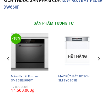
KÍCH THƯỚC SẢN PHẨM CỦA
MÁY RỬA BÁT FEUER
DW660F
SẢN PHẨM TƯƠNG TỰ
-19%
HẾT HÀNG
G
Máy rửa bát Eurosun
MÁY RỬA BÁT BOSCH
SMS58EU09BT
SMI8YCS01E
17.800.000
₫
Giá
14.500.000
₫
Giá
gốc
hiện
là:
tại
17.800.000₫.
là:
.
14.500.000₫.