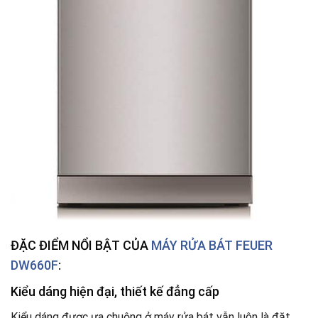
ĐẶC ĐIỂM NỔI BẬT CỦA
MÁY RỬA BÁT FEUER
DW660F
:
Kiểu dáng hiện đại, thiết kế đẳng cấp
Kiểu dáng được ưa chuộng ở máy rửa bát vẫn luôn là đặt