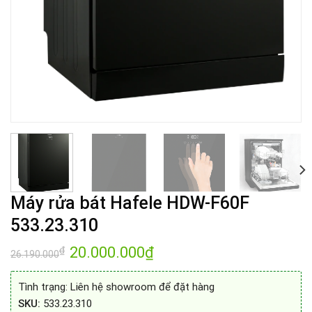
Máy rửa bát Hafele HDW-F60F
533.23.310
Giá
20.000.000
₫
Giá
₫
26.190.000
gốc
hiện
là:
tại
26.190.000₫.
là:
Tình trạng:
Liên hệ showroom để đặt hàng
20.000.000₫.
SKU:
533.23.310