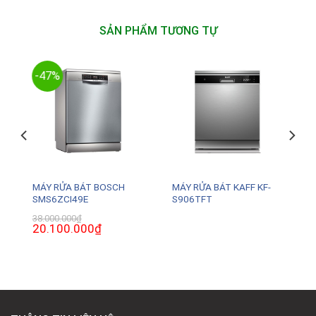
SẢN PHẨM TƯƠNG TỰ
-47%
MÁY RỬA BÁT BOSCH
MÁY RỬA BÁT KAFF KF-
SMS6ZCI49E
S906TFT
38.000.000
₫
Giá
20.100.000
₫
Giá
gốc
hiện
là:
tại
38.000.000₫.
là:
20.100.000₫.