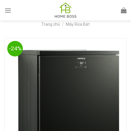
Skip
to
content
Trang chủ
/
Máy Rửa Bát
-24%