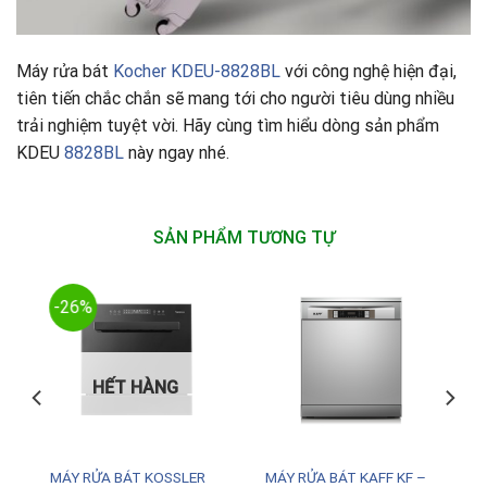
Máy rửa bát
Kocher KDEU-8828BL
với công nghệ hiện đại,
tiên tiến chắc chắn sẽ mang tới cho người tiêu dùng nhiều
trải nghiệm tuyệt vời. Hãy cùng tìm hiểu dòng sản phẩm
KDEU
8828BL
này ngay nhé.
SẢN PHẨM TƯƠNG TỰ
-26%
HẾT HÀNG
G
MÁY RỬA BÁT KOSSLER
MÁY RỬA BÁT KAFF KF –