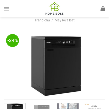
Skip
to
content
Trang chủ
/
Máy Rửa Bát
-24%