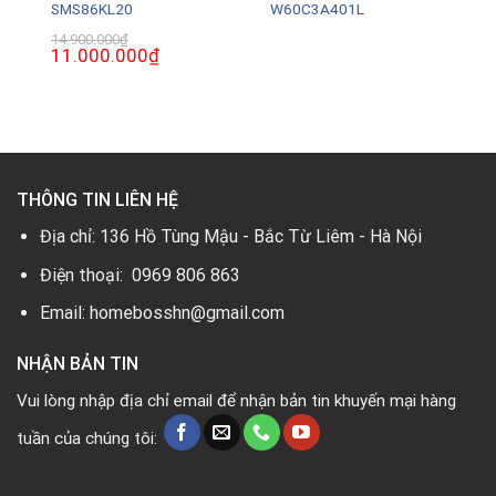
SMS86KL20
W60C3A401L
14.900.000
₫
Giá
11.000.000
₫
Giá
gốc
hiện
là:
tại
14.900.000₫.
là:
.
11.000.000₫.
THÔNG TIN LIÊN HỆ
Địa chỉ: 136 Hồ Tùng Mậu - Bắc Từ Liêm - Hà Nội
Điện thoại: 0969 806 863
Email: homebosshn@gmail.com
NHẬN BẢN TIN
Vui lòng nhập địa chỉ email để nhận bản tin khuyến mại hàng
tuần của chúng tôi: