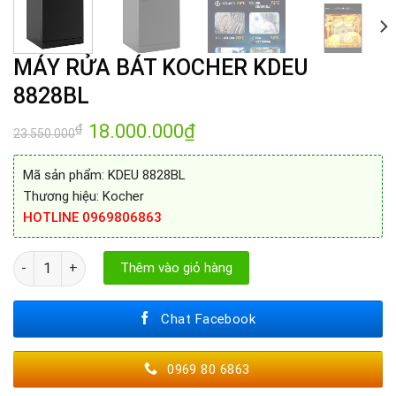
MÁY RỬA BÁT KOCHER KDEU
8828BL
Giá
18.000.000
₫
Giá
₫
23.550.000
gốc
hiện
là:
tại
23.550.000₫.
là:
Mã sản phẩm: KDEU 8828BL
18.000.000₫.
Thương hiệu: Kocher
HOTLINE 0969806863
MÁY RỬA BÁT KOCHER KDEU 8828BL số lượng
Thêm vào giỏ hàng
Chat Facebook
0969 80 6863