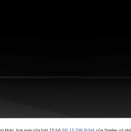
ng khác, loại máy rửa bát 15 bộ
SP 15 DW B/HA
của Spelier có nh