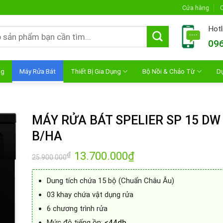
Cửa hàng
C
Hotl
096
ng
Máy Rửa Bát
Thiết Bị Gia Dụng
Bộ Nồi & Chảo Từ
D
MÁY RỬA BÁT SPELIER SP 15 DW
B/HA
Giá
13.700.000
₫
Giá
₫
25.900.000
gốc
hiện
là:
tại
25.900.000₫.
là:
Dung tích chứa 15 bộ (Chuẩn Châu Âu)
13.700.000₫.
03 khay chứa vật dụng rửa
6 chương trình rửa
Mức độ tiếng ồn:
≤44db