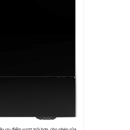
iều ưu điểm vượt trội hơn, cho phép rửa