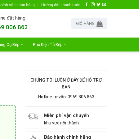
hính sách bán hàng
Hướng dẫn thanh toán
ine đặt hàng
GIỎ HÀNG
9 806 863
ụng Cụ Bếp
Phụ Kiện Tủ Bếp
CHÚNG TÔI LUÔN Ở ĐÂY ĐỂ HỖ TRỢ
BẠN
Hotline tư vấn: 0969 806 863
Miễn phí vận chuyển
khu vực nội thành
Bảo hành chính hãng