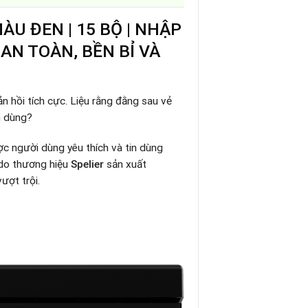
 MÀU ĐEN | 15 BỘ | NHẬP
AN TOÀN, BỀN BỈ VÀ
n hồi tích cực. Liệu rằng đằng sau vẻ
n dùng?
c người dùng yêu thích và tin dùng
 do thương hiệu
Spelier
sản xuất
ượt trội.