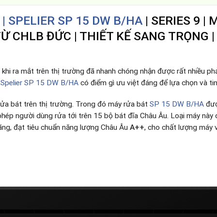
| SPELIER SP 15 DW B/HA
| SERIES 9 |
 CHLB ĐỨC | THIẾT KẾ SANG TRỌNG | 
 khi ra mắt trên thị trường đã nhanh chóng nhận được rất nhiều phả
t
Spelier SP 15 DW B/HA
có điểm gì ưu việt đáng để lựa chọn và ti
rửa bát trên thị trường. Trong đó máy rửa bát
SP 15 DW B/HA
đượ
o phép người dùng rửa tới trên 15 bộ bát đĩa Châu Âu. Loại máy này
 hãng, đạt tiêu chuẩn năng lượng Châu Âu
A++
, cho chất lượng máy v