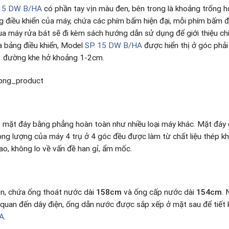
P 15 DW B/HA
có phần tay vịn màu đen, bên trong là khoảng trống
bảng điều khiển của máy, chứa các phím bấm hiện đại, mỗi phím bấm 
a máy rửa bát sẽ đi kèm sách hướng dẫn sử dụng để giới thiệu chi 
ủa bảng điều khiển, Model
SP 15 DW B/HA
được hiển thị ở góc phải
 1 đường khe hở khoảng 1-2cm.
 mặt đáy bằng phẳng hoàn toàn như nhiều loại máy khác. Mặt đáy c
rọng lượng của máy 4 trụ ở 4 góc đều được làm từ chất liệu thép kh
cao, không lo về vấn đề han gỉ, ẩm mốc.
n, chứa ống thoát nước dài
158cm
và ống cấp nước dài
154cm
. 
n quan đến dây điện, ống dẫn nước được sắp xếp ở mặt sau để tiết 
A
.