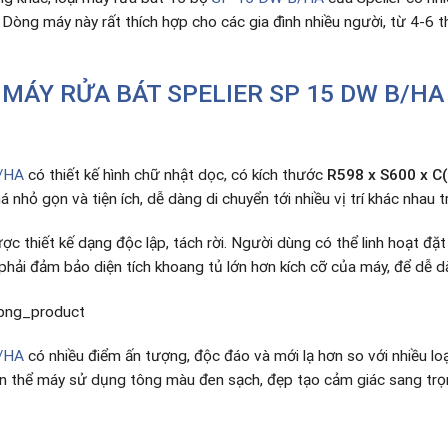
Dòng máy này rất thích hợp cho các gia đình nhiều người, từ 4-6 t
A
MÁY RỬA BÁT SPELIER SP 15 DW B/HA
B/HA
có thiết kế hình chữ nhật dọc, có kích thước
R598 x S600 x 
á nhỏ gọn và tiện ích, dễ dàng di chuyển tới nhiều vị trí khác nhau 
ợc thiết kế dạng độc lập, tách rời. Người dùng có thể linh hoạt đặ
 phải đảm bảo diện tích khoang tủ lớn hơn kích cỡ của máy, để dễ d
B/HA
có nhiều điểm ấn tượng, độc đáo và mới lạ hơn so với nhiều lo
àn thể máy sử dụng tông màu đen sạch, đẹp tạo cảm giác sang trọng