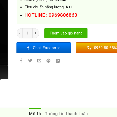
Tiêu chuẩn năng lượng:
A++
HOTLINE : 0969806863
MÁY RỬA BÁT SPELIER SP 15 DW B/HA số lượng
Thêm vào giỏ hàng
Chat Facebook
0969 80 686
Mô tả
Thông tin thanh toán