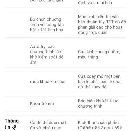
Đèn Led lồng giặt
định và êm ái hơn
Màn hình hiển thị văn
Bộ chọn chương
bản thuần túy TFT có độ
trình với công tắc
phân giải cao cho hoạt
bật / tắt tích hợp
động trực quan
AutoDry: các
chương trình làm
Cửa kính khung nhôm,
khô kiểm soát độ
màu trắng
ẩm
Cửa xoay mở một bên,
móc khóa kim loại
bản lề phải, bản lề cửa:
có thể thay đổi
Báo hiệu khi kết thúc
Khóa trẻ em
chương trình
Thông
Có để để dưới mặt
Kích thước sản phẩm
tin kỹ
đá với chiều cao
(CxRxS): 84.2 cm x 59.8