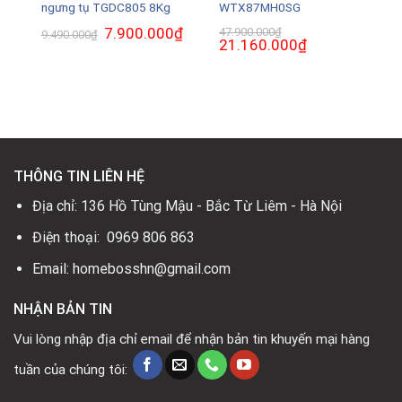
ngưng tụ TGDC805 8Kg
WTX87MH0SG
Giá
7.900.000
₫
Giá
47.900.000
₫
9.490.000
₫
gốc
hiện
Giá
21.160.000
₫
Giá
là:
tại
gốc
hiện
9.490.000₫.
là:
là:
tại
7.900.000₫.
47.900.000₫.
là:
21.160.000₫.
THÔNG TIN LIÊN HỆ
Địa chỉ: 136 Hồ Tùng Mậu - Bắc Từ Liêm - Hà Nội
Điện thoại: 0969 806 863
Email: homebosshn@gmail.com
NHẬN BẢN TIN
Vui lòng nhập địa chỉ email để nhận bản tin khuyến mại hàng
tuần của chúng tôi: