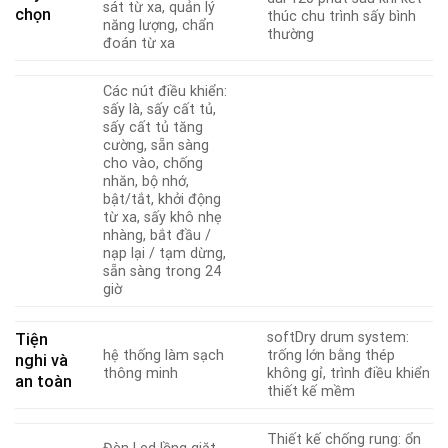
sát từ xa, quản lý
chọn
thúc chu trình sấy bình
năng lượng, chẩn
thường
đoán từ xa
Các nút điều khiển:
sấy là, sấy cất tủ,
sấy cất tủ tăng
cường, sẵn sàng
cho vào, chống
nhăn, bộ nhớ,
bật/tắt, khởi động
từ xa, sấy khô nhẹ
nhàng, bắt đầu /
nạp lại / tạm dừng,
sẵn sàng trong 24
giờ
softDry drum system:
Tiện
hệ thống làm sạch
trống lớn bằng thép
nghi và
thông minh
không gỉ, trình điều khiển
an toàn
thiết kế mềm
Thiết kế chống rung: ổn