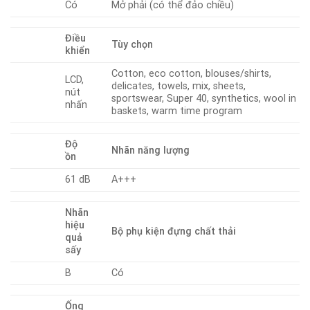
Có
Mở phải (có thể đảo chiều)
Điều
Tùy chọn
khiển
Cotton, eco cotton, blouses/shirts,
LCD,
delicates, towels, mix, sheets,
nút
sportswear, Super 40, synthetics, wool in
nhấn
baskets, warm time program
Độ
Nhãn năng lượng
ồn
61 dB
A+++
Nhãn
hiệu
Bộ phụ kiện đựng chất thải
quả
sấy
B
Có
Ống