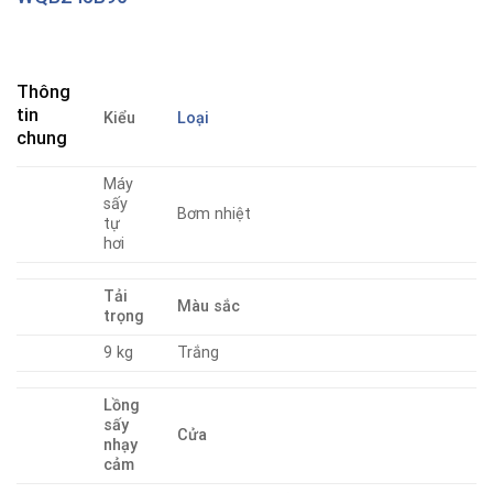
Thông
tin
Kiểu
Loại
chung
Máy
sấy
Bơm nhiệt
tự
hơi
Tải
Màu sắc
trọng
9 kg
Trắng
Lồng
sấy
Cửa
nhạy
cảm