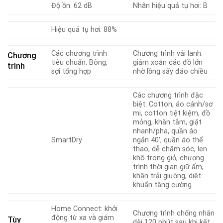
Độ ồn: 62 dB
Nhãn hiệu quả tụ hơi: B
Hiệu quả tụ hơi: 88%
Các chương trình
Chương trình vải lanh:
Chương
tiêu chuẩn: Bông,
giảm xoắn các đồ lớn
trình
sợi tổng hợp
nhờ lồng sấy đảo chiều
Các chương trình đặc
biệt: Cotton, áo cánh/sơ
mi, cotton tiệt kiệm, đồ
mỏng, khăn tắm, giặt
nhanh/pha, quần áo
SmartDry
ngắn 40′, quần áo thể
thao, dễ chăm sóc, len
khô trong giỏ, chương
trình thời gian giữ ấm,
khăn trải giường, diệt
khuẩn tăng cường
Home Connect: khởi
Chương trình chống nhăn
động từ xa và giám
Tùy
dài 120 phút sau khi kết