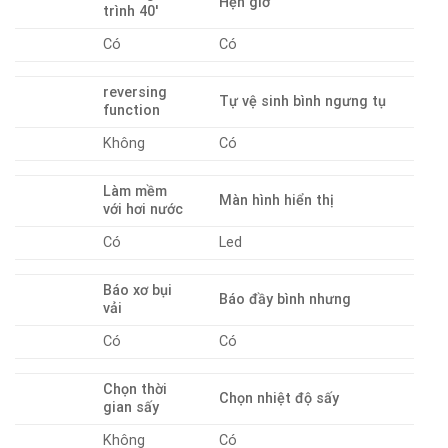
Hẹn giờ
trình 40′
Có
Có
reversing
Tự vệ sinh bình ngưng tụ
function
Không
Có
Làm mềm
Màn hình hiển thị
với hơi nước
Có
Led
Báo xơ bụi
Báo đầy bình nhưng
vải
Có
Có
Chọn thời
Chọn nhiệt độ sấy
gian sấy
Không
Có