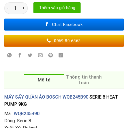
MÁY SẤY QUẦN ÁO BOSCH WQB245B90 số lượng
Thêm vào giỏ hàng
Chat Facebook
0969 80 6863
Thông tin thanh
Mô tả
toán
MÁY SẤY QUẦN ÁO BOSCH WQB245B90
SERIE 8 HEAT
PUMP 9KG
Mã :
WQB245B90
Dòng: Serie 8
Xuất Xứ: Poland