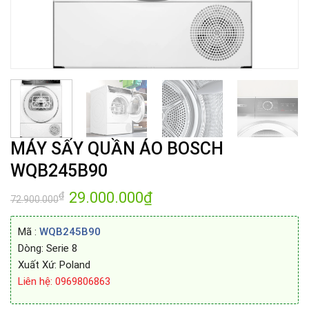
MÁY SẤY QUẦN ÁO BOSCH
WQB245B90
Giá
29.000.000
₫
Giá
₫
72.900.000
gốc
hiện
là:
tại
72.900.000₫.
là:
Mã :
WQB245B90
29.000.000₫.
Dòng: Serie 8
Xuất Xứ: Poland
Liên hệ: 0969806863