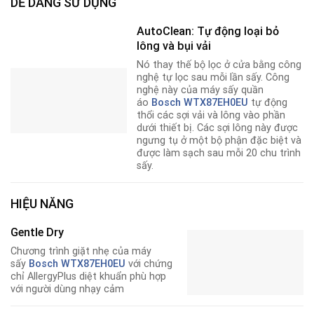
DỄ DÀNG SỬ DỤNG
AutoClean: Tự động loại bỏ
lông và bụi vải
Nó thay thế bộ lọc ở cửa bằng công
nghệ tự lọc sau mỗi lần sấy. Công
nghệ này của máy sấy quần
áo
Bosch WTX87EH0EU
tự động
thổi các sợi vải và lông vào phần
dưới thiết bị. Các sợi lông này được
ngưng tụ ở một bộ phận đặc biệt và
được làm sạch sau mỗi 20 chu trình
sấy.
HIỆU NĂNG
Gentle Dry
Chương trình giặt nhẹ của máy
sấy
Bosch WTX87EH0EU
với chứng
chỉ AllergyPlus diệt khuẩn phù hợp
với người dùng nhạy cảm