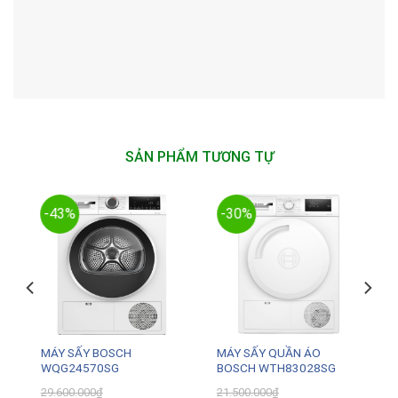
SẢN PHẨM TƯƠNG TỰ
-43%
-30%
MÁY SẤY BOSCH
MÁY SẤY QUẦN ÁO
WQG24570SG
BOSCH WTH83028SG
29.600.000
₫
21.500.000
₫