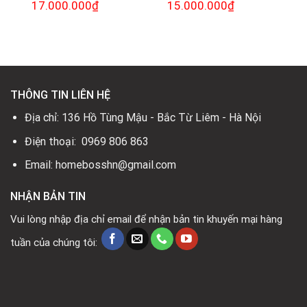
Giá
17.000.000
₫
Giá
Giá
15.000.000
₫
Giá
gốc
hiện
gốc
hiện
là:
tại
là:
tại
29.600.000₫.
là:
21.500.000₫.
là:
0₫.
17.000.000₫.
15.000.000₫.
THÔNG TIN LIÊN HỆ
Địa chỉ: 136 Hồ Tùng Mậu - Bắc Từ Liêm - Hà Nội
Điện thoại: 0969 806 863
Email: homebosshn@gmail.com
NHẬN BẢN TIN
Vui lòng nhập địa chỉ email để nhận bản tin khuyến mại hàng
tuần của chúng tôi: