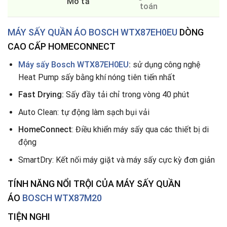
Mô tả
toán
MÁY SẤY QUẦN ÁO BOSCH WTX87EH0EU
DÒNG
CAO CẤP HOMECONNECT
Máy sấy Bosch WTX87EH0EU
:
sử dụng công nghệ
Heat Pump sấy bằng khí nóng tiên tiến nhất
Fast Drying:
Sấy đầy tải chỉ trong vòng 40 phút
Auto Clean: tự động làm sạch bụi vải
HomeConnect
: Điều khiển máy sấy qua các thiết bị di
động
SmartDry: Kết nối máy giặt và máy sấy cực kỳ đơn giản
TÍNH NĂNG NỔI TRỘI CỦA MÁY SẤY QUẦN
ÁO
BOSCH WTX87M20
TIỆN NGHI