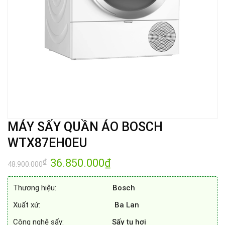
MÁY SẤY QUẦN ÁO BOSCH
WTX87EH0EU
Giá
36.850.000
₫
Giá
₫
48.900.000
gốc
hiện
là:
tại
48.900.000₫.
là:
Thương hiệu:
Bosch
36.850.000₫.
Xuất xứ:
Ba
Lan
Công nghệ sấy:
Sấy tụ hơi