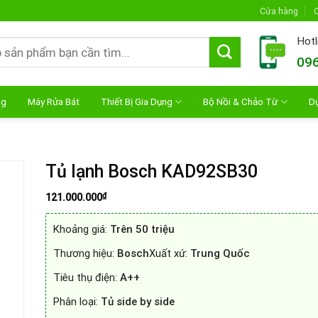
Cửa hàng
C
Hotl
096
ng
Máy Rửa Bát
Thiết Bị Gia Dụng
Bộ Nồi & Chảo Từ
D
Tủ lạnh Bosch KAD92SB30
₫
121.000.000
Khoảng giá:
Trên 50 triệu
Thương hiệu:
Bosch
Xuất xứ:
Trung Quốc
Tiêu thụ điện:
A++
Phân loại:
Tủ side by side