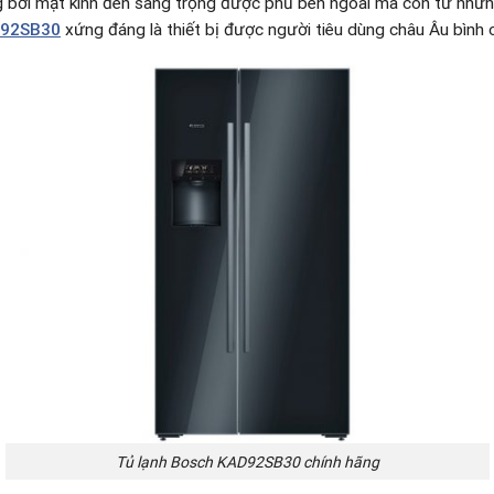
 bởi mặt kính đen sang trọng được phủ bên ngoài mà còn từ nhữn
92SB30
xứng đáng là thiết bị được người tiêu dùng châu Âu bình
Tủ lạnh Bosch KAD92SB30 chính hãng