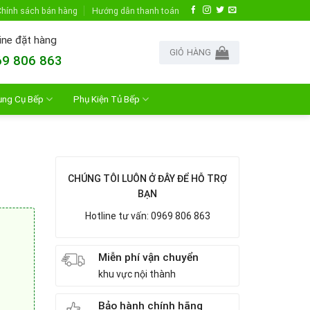
hính sách bán hàng
Hướng dẫn thanh toán
ine đặt hàng
GIỎ HÀNG
9 806 863
ụng Cụ Bếp
Phụ Kiện Tủ Bếp
CHÚNG TÔI LUÔN Ở ĐÂY ĐỂ HỖ TRỢ
BẠN
Hotline tư vấn: 0969 806 863
Miễn phí vận chuyển
khu vực nội thành
Bảo hành chính hãng