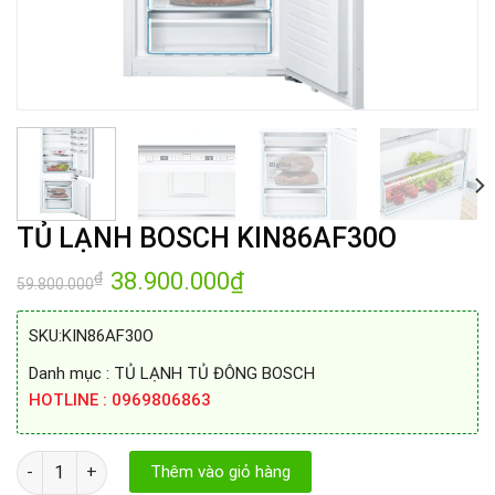
TỦ LẠNH BOSCH KIN86AF30O
Giá
38.900.000
₫
Giá
₫
59.800.000
gốc
hiện
là:
tại
59.800.000₫.
là:
SKU:
KIN86AF30O
38.900.000₫.
Danh mục : TỦ LẠNH TỦ ĐÔNG BOSCH
HOTLINE : 0969806863
TỦ LẠNH BOSCH KIN86AF30O số lượng
Thêm vào giỏ hàng