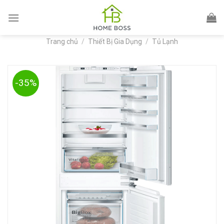
Skip
to
content
Trang chủ
/
Thiết Bị Gia Dụng
/
Tủ Lạnh
-35%