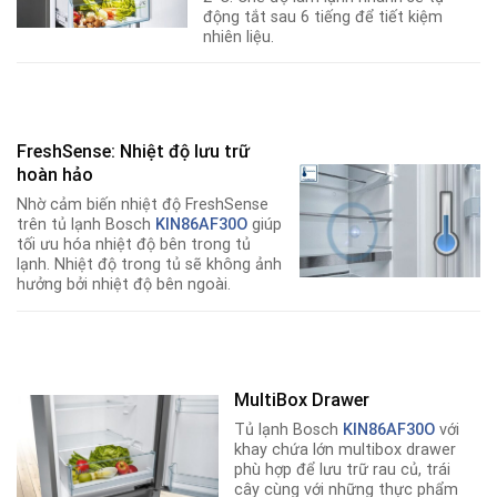
động tắt sau 6 tiếng để tiết kiệm
nhiên liệu.
FreshSense: Nhiệt độ lưu trữ
hoàn hảo
Nhờ cảm biến nhiệt độ FreshSense
trên tủ lạnh Bosch
KIN86AF30O
giúp
tối ưu hóa nhiệt độ bên trong tủ
lạnh. Nhiệt độ trong tủ sẽ không ảnh
hưởng bởi nhiệt độ bên ngoài.
MultiBox Drawer
Tủ lạnh Bosch
KIN86AF30O
với
khay chứa lớn multibox drawer
phù hợp để lưu trữ rau củ, trái
cây cùng với những thực phẩm