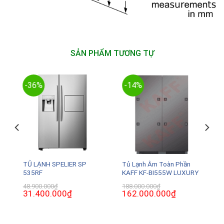
SẢN PHẨM TƯƠNG TỰ
-36%
-14%
TỦ LẠNH SPELIER SP
Tủ Lạnh Âm Toàn Phần
535RF
KAFF KF-BI555W LUXURY
48.900.000
₫
188.000.000
₫
Giá
31.400.000
₫
Giá
Giá
162.000.000
₫
Giá
gốc
hiện
gốc
hiện
là:
tại
là:
tại
48.900.000₫.
là:
188.000.000₫.
là:
31.400.000₫.
162.000.000₫.