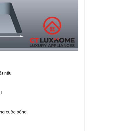
ất nấu
ật
ởng cuộc sống.