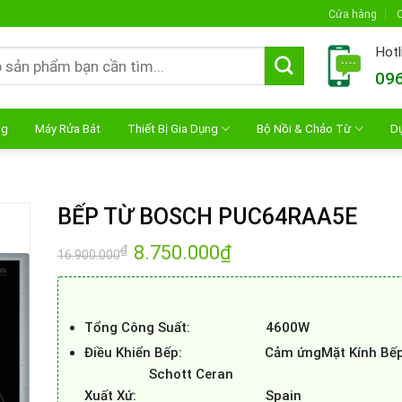
Cửa hàng
C
Hotl
096
ng
Máy Rửa Bát
Thiết Bị Gia Dụng
Bộ Nồi & Chảo Từ
D
BẾP TỪ BOSCH PUC64RAA5E
Giá
8.750.000
₫
Giá
₫
16.900.000
gốc
hiện
là:
tại
16.900.000₫.
là:
8.750.000₫.
Tổng Công Suất: 4600W
Điều Khiển Bếp: Cảm ứng
Mặt Kính 
Schott Ceran
Xuất Xứ: Spain