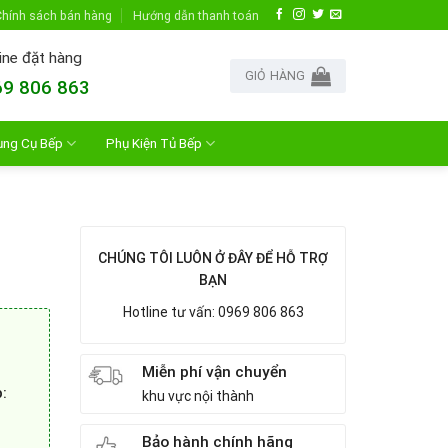
hính sách bán hàng
Hướng dẫn thanh toán
ine đặt hàng
GIỎ HÀNG
9 806 863
ụng Cụ Bếp
Phụ Kiện Tủ Bếp
CHÚNG TÔI LUÔN Ở ĐÂY ĐỂ HỖ TRỢ
BẠN
Hotline tư vấn: 0969 806 863
Miễn phí vận chuyển
Bếp:
khu vực nội thành
Bảo hành chính hãng