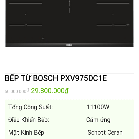
BẾP TỪ BOSCH PXV975DC1E
Giá
29.800.000
₫
Giá
₫
50.000.000
gốc
hiện
là:
tại
50.000.000₫.
là:
Tổng Công Suất: 11100W
29.800.000₫.
Điều Khiển Bếp: Cảm ứng
Mặt Kính Bếp: Schott Ceran