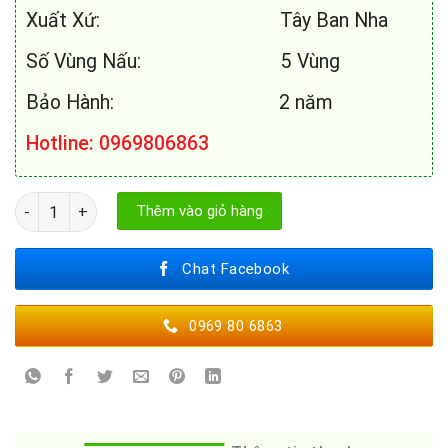
Xuất Xứ: Tây Ban Nha
Số Vùng Nấu: 5 Vùng
Bảo Hành: 2 năm
Hotline: 0969806863
BẾP TỪ BOSCH PXV975DC1E số lượng
Thêm vào giỏ hàng
Chat Facebook
0969 80 6863