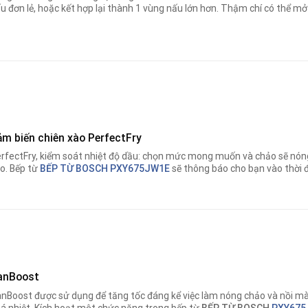
u đơn lẻ, hoặc kết hợp lại thành 1 vùng nấu lớn hơn. Thậm chí có thể 
ảm biến chiên xào
PerfectFry
rfectFry, kiểm soát nhiệt độ dầu: chọn mức mong muốn và chảo sẽ nóng
o. Bếp từ
BẾP TỪ BOSCH PXY675JW1E
sẽ thông báo cho bạn vào thời đ
anBoost
nBoost được sử dụng để tăng tốc đáng kể việc làm nóng chảo và nồi m