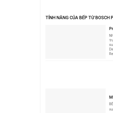
TÍNH NĂNG CỦA BẾP TỪ BOSCH 
P
Nh
tr
su
Di
Re
M
B
xư