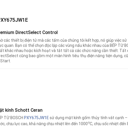
PXY675JW1E
remium DirectSelect Control
ờ các thiết bị điện tử mà các tấm của chúng tôi kết hợp, nó giúp việc sử
ực quan. Bạn có thể chọn độc lập các vùng nấu khác nhau của BẾP TỪ
ất khác nhau hoặc kích hoạt và tắt tất cả các chức năng cần thiết. Tất 
rectSelect cũng bao gồm một màn hình tiêu thụ điện năng tiện dụng, c
Start.
ặt kính Schott Ceran
ẾP TỪ BOSCH
PXY675JW1E
sử dụng mặt kính gốm thủy tính vát cạnh –
o
ớc, chịu lực cao, khả năng chịu nhiệt lên đến 1000
C, chịu sốc nhiệt đến