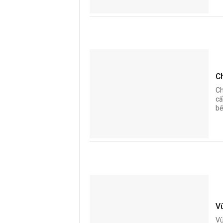
C
Ch
cấ
bế
V
Vù