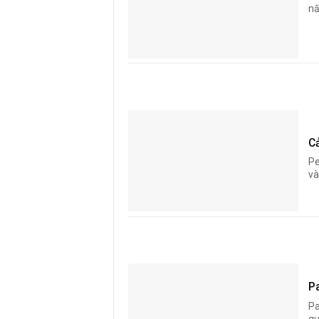
nấ
C
Pe
và
P
Pa