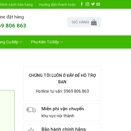
hính sách bán hàng
Hướng dẫn thanh toán
ine đặt hàng
GIỎ HÀNG
9 806 863
ụng Cụ Bếp
Phụ Kiện Tủ Bếp
CHÚNG TÔI LUÔN Ở ĐÂY ĐỂ HỖ TRỢ
BẠN
Hotline tư vấn: 0969 806 863
Miễn phí vận chuyển
khu vực nội thành
Bảo hành chính hãng