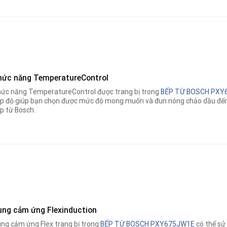
hức năng TemperatureControl
ức năng TemperatureControl được trang bị trong
BẾP TỪ BOSCH PX
p độ giúp bạn chọn được mức độ mong muốn và đun nóng chảo dầu đến 
p từ Bosch.
ùng cảm ứng Flexinduction
ng cảm ứng Flex trang bị trong
BẾP TỪ BOSCH PXY675JW1E
có thể sử