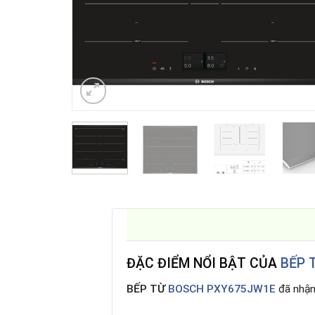
ĐẶC ĐIỂM NỔI BẬT CỦA
BẾP 
BẾP TỪ
BOSCH PXY675JW1E
đã nhận