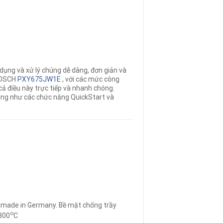
 dụng và xử lý chúng dễ dàng, đơn giản và
 BOSCH
PXY675JW1E
, với các mức công
cả điều này trực tiếp và nhanh chóng.
ũng như các chức năng QuickStart và
 made in Germany. Bề mặt chống trầy
o
 800
C