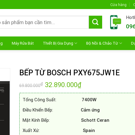
Cửa hàng
C
Hotl
096
ng
Máy Rửa Bát
Thiết Bị Gia Dụng
Bộ Nồi & Chảo Từ
D
BẾP TỪ BOSCH PXY675JW1E
Giá
32.890.000
₫
Giá
₫
69.800.000
gốc
hiện
là:
tại
69.800.000₫.
là:
Tổng Công Suất:
7400W
32.890.000₫.
Điều Khiển Bếp:
Cảm ứng
Mặt Kính Bếp:
Schott Ceran
Xuất Xứ:
Spain