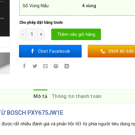
Số Vùng Nấu:
4 vùng
Cho phép đặt hàng trước
BẾP TỪ BOSCH PXY675JW1E số lượng
Thêm vào giỏ hàng
Chat Facebook
0969 80 686
Mô tả
Thông tin thanh toán
TỪ BOSCH PXY675JW1E
 được rất nhiều đánh giá và phản hồi tốt từ phía người tiêu dùng ng