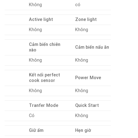
Không
có
Active light
Zone light
Không
Không
Cảm biến chiên
Cảm biến nấu ăn
xào
Không
Không
Kết nối perfect
Power Move
cook sensor
Không
Không
Tranfer Mode
Quick Start
Có
Không
Giữ ấm
Hẹn giờ