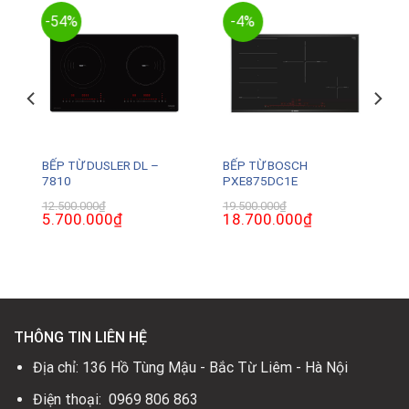
-54%
-4%
BẾP TỪ DUSLER DL –
BẾP TỪ BOSCH
7810
PXE875DC1E
12.500.000
₫
19.500.000
₫
Giá
5.700.000
₫
Giá
Giá
18.700.000
₫
Giá
gốc
hiện
gốc
hiện
là:
tại
là:
tại
12.500.000₫.
là:
19.500.000₫.
là:
0₫.
5.700.000₫.
18.700.000₫.
THÔNG TIN LIÊN HỆ
Địa chỉ: 136 Hồ Tùng Mậu - Bắc Từ Liêm - Hà Nội
Điện thoại: 0969 806 863