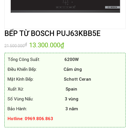
BẾP TỪ BOSCH PUJ63KBB5E
Giá
13.300.000
₫
Giá
₫
21.500.000
gốc
hiện
là:
tại
21.500.000₫.
là:
Tổng Công Suất:
6200W
13.300.000₫.
Điều Khiển Bếp:
Cảm ứng
Mặt Kính Bếp:
Schott Ceran
Xuất Xứ:
Spain
Số Vùng Nấu:
3 vùng
Bảo Hành:
3 năm
Hotline: 0969.806.863