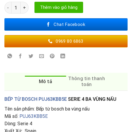
BẾP TỪ BOSCH PUJ63KBB5E số lượng
Thêm vào giỏ hàng
Chat Facebook
0969 80 6863
Thông tin thanh
Mô tả
toán
BẾP TỪ BOSCH PUJ63KBB5E
SERIE 4 BA VÙNG NẤU
Tên sản phẩm: Bếp từ bosch ba vùng nấu
Mã số:
PUJ63KBB5E
Dòng: Serie 4
Xuất Xứ: Spain