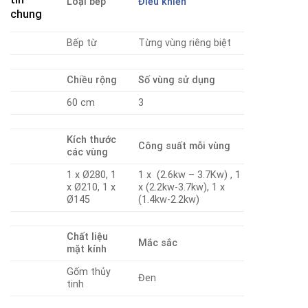
Loại bếp
Điều khiển
chung
Bếp từ
Từng vùng riêng biệt
Chiều rộng
Số vùng sử dụng
60 cm
3
Kích thước
Công suất mỗi vùng
các vùng
1 x Ø280, 1
1 x (2.6kw – 3.7Kw) , 1
x Ø210, 1 x
x (2.2kw-3.7kw), 1 x
Ø145
(1.4kw-2.2kw)
Chất liệu
Mắc sắc
mặt kính
Gốm thủy
Đen
tinh