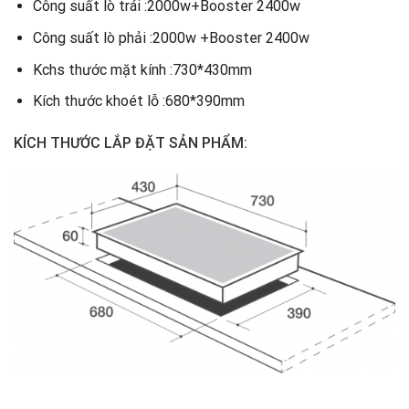
Công suất lò trái :2000w+Booster 2400w
Công suất lò phải :2000w +Booster 2400w
Kchs thước mặt kính :730*430mm
Kích thước khoét lỗ :680*390mm
KÍCH THƯỚC LẮP ĐẶT SẢN PHẨM: