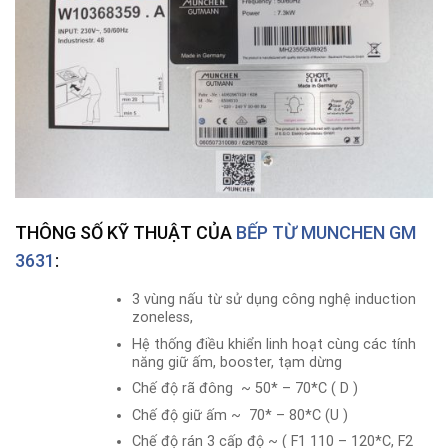
THÔNG SỐ KỸ THUẬT CỦA
BẾP TỪ
MUNCHEN GM
3631
:
3 vùng nấu từ sử dụng công nghệ induction
zoneless,
Hệ thống điều khiển linh hoạt cùng các tính
năng giữ ấm, booster, tạm dừng
Chế độ rã đông ~ 50* – 70*C ( D )
Chế độ giữ ấm ~ 70* – 80*C (U )
Chế độ rán 3 cấp độ ~ ( F1 110 – 120*C, F2