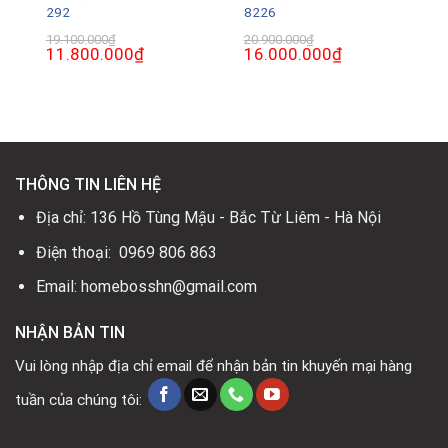
292
8226
19.100.000
₫
20.900.000
₫
Giá
11.800.000
₫
Giá
Giá
16.000.000
₫
Giá
gốc
hiện
gốc
hiện
là:
tại
là:
tại
19.100.000₫.
là:
20.900.000₫.
là:
0₫.
11.800.000₫.
16.000.000₫.
THÔNG TIN LIÊN HỆ
Địa chỉ: 136 Hồ Tùng Mậu - Bắc Từ Liêm - Hà Nội
Điện thoại: 0969 806 863
Email: homebosshn@gmail.com
NHẬN BẢN TIN
Vui lòng nhập địa chỉ email để nhận bản tin khuyến mại hàng
tuần của chúng tôi: