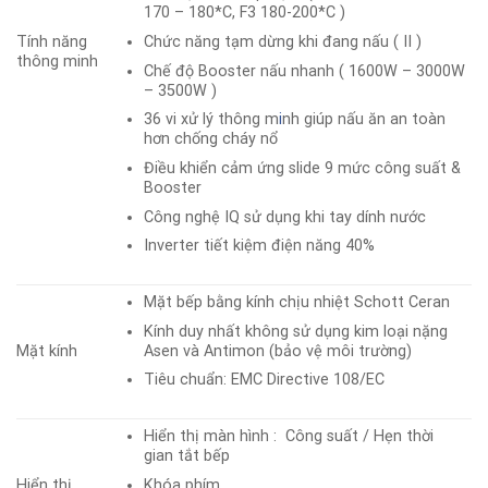
170 – 180*C, F3 180-200*C )
Tính năng
Chức năng tạm dừng khi đang nấu ( II )
thông minh
Chế độ Booster nấu nhanh ( 1600W – 3000W
– 3500W )
36 vi xử lý thông m
i
nh giúp nấu ăn an toàn
hơn chống cháy nổ
Điều khiển cảm ứng slide 9 mức công suất &
Booster
Công nghệ IQ sử dụng khi tay dính nước
Inverter tiết kiệm điện năng 40%
Mặt bếp bằng kính ch
ị
u nhiệt Schott Ceran
Kính duy nhất không sử dụng kim loại nặng
Asen và Antimon (bảo vệ môi trường)
Mặt kính
Tiêu chuẩn: EMC Directive 108/EC
Hiển thị màn hình : Công suất / Hẹn thời
gian tắt bếp
Khóa phím
Hiển thị