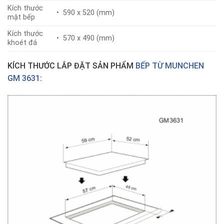
Kích thước
• 590 x 520 (mm)
mặt bếp
Kích thước
• 570 x 490 (mm)
khoét đá
KÍCH THƯỚC LẮP ĐẶT SẢN PHẨM
BẾP TỪ MUNCHEN
GM 3631
: