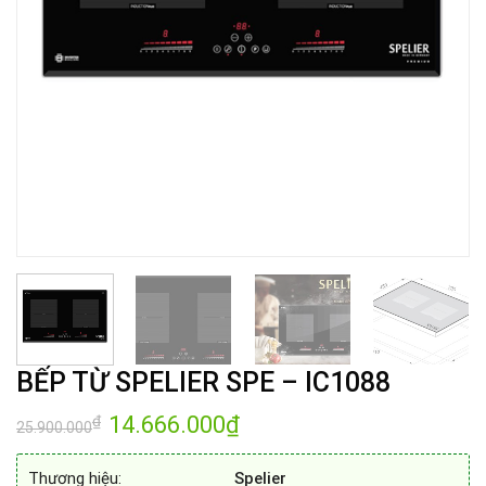
BẾP TỪ SPELIER SPE – IC1088
Giá
14.666.000
₫
Giá
₫
25.900.000
gốc
hiện
là:
tại
25.900.000₫.
là:
Thương hiệu:
Spelier
14.666.000₫.