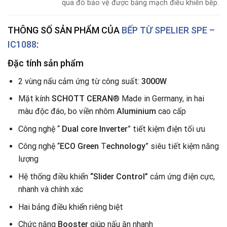
qua đó bảo vệ được bảng mạch điều khiển bếp.
THÔNG SỐ SẢN PHẨM CỦA
BẾP TỪ
SPELIER SPE –
IC1088
:
Đặc tính sản phẩm
2 vùng nấu cảm ứng từ công suất:
3000W
Mặt kính
SCHOTT CERAN
® Made in Germany, in hai
màu độc đáo, bo viền nhôm
Aluminium
cao cấp
Công nghệ “
Dual core Inverter
” tiết kiệm điện tối ưu
Công nghệ “
ECO Green
T
echnology
” siêu tiết kiệm năng
lượng
Hệ thống điều khiển
“Slider Control”
cảm ứng điện cực,
nhanh và chính xác
Hai bảng điều khiển riêng biệt
Chức năng
Booster
giúp nấu ăn nhanh