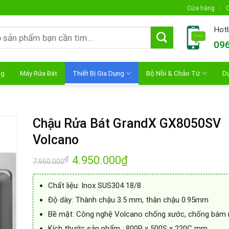
Cửa hàng
C
Hotl
096
ng
Máy Rửa Bát
Thiết Bị Gia Dụng
Bộ Nồi & Chảo Từ
D
Chậu Rửa Bát GrandX GX8050SV
Volcano
Giá
4.950.000
₫
Giá
₫
7.950.000
gốc
hiện
là:
tại
7.950.000₫.
là:
Chất liệu: Inox SUS304 18/8
4.950.000₫.
Độ dày: Thành chậu 3.5 mm, thân chậu 0.95mm
Bề mặt: Công nghệ Volcano chống xước, chống bám
Kích thước sản phẩm : 800R x 500S x 220C mm