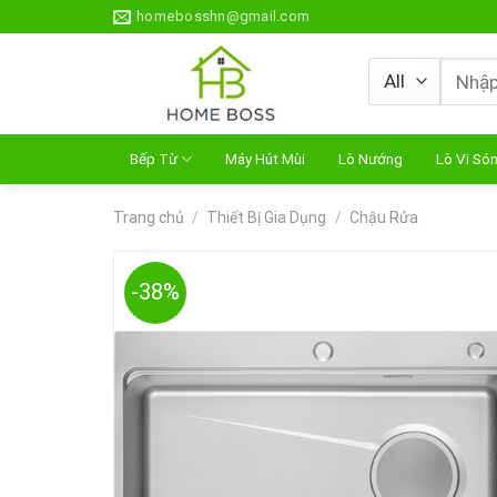
Skip
homebosshn@gmail.com
to
content
Tìm
kiếm:
Bếp Từ
Máy Hút Mùi
Lò Nướng
Lò Vi Só
Trang chủ
/
Thiết Bị Gia Dụng
/
Chậu Rửa
-38%