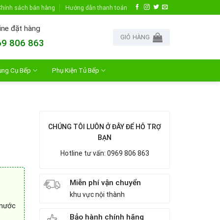
hính sách bán hàng
Hướng dẫn thanh toán
ine đặt hàng
GIỎ HÀNG
9 806 863
ụng Cụ Bếp
Phụ Kiện Tủ Bếp
CHÚNG TÔI LUÔN Ở ĐÂY ĐỂ HỖ TRỢ
BẠN
Hotline tư vấn: 0969 806 863
Miễn phí vận chuyển
khu vực nội thành
 nước
Bảo hành chính hãng