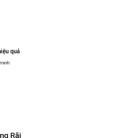
iệu quả
minh:
ng Rãi