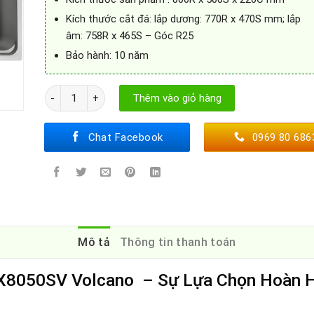
Kích thước cắt đá: lắp dương: 770R x 470S mm; lắp
âm: 758R x 465S – Góc R25
Bảo hành: 10 năm
Chậu Rửa Bát GrandX GX8050SV Volcano số lượng
Thêm vào giỏ hàng
Chat Facebook
0969 80 686
Mô tả
Thông tin thanh toán
X8050SV Volcano – Sự Lựa Chọn Hoàn H