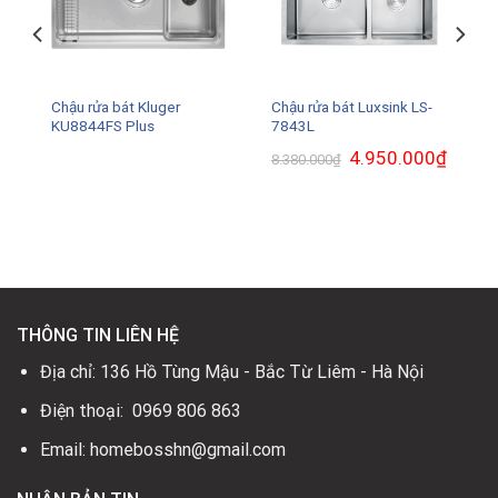
Chậu rửa bát Kluger
Chậu rửa bát Luxsink LS-
KU8844FS Plus
7843L
Giá
4.950.000
₫
Giá
8.380.000
₫
gốc
hiện
là:
tại
8.380.000₫.
là:
4.950.0
.
THÔNG TIN LIÊN HỆ
Địa chỉ: 136 Hồ Tùng Mậu - Bắc Từ Liêm - Hà Nội
Điện thoại: 0969 806 863
Email: homebosshn@gmail.com