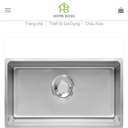
Skip
to
content
Trang chủ
/
Thiết Bị Gia Dụng
/
Chậu Rửa