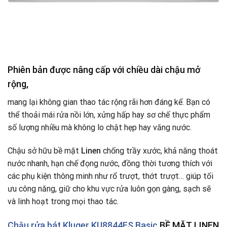
Phiên bản được nâng cấp với chiều dài chậu mở
rộng,
mang lại không gian thao tác rộng rãi hơn đáng kể. Bạn có
thể thoải mái rửa nồi lớn, xửng hấp hay sơ chế thực phẩm
số lượng nhiều mà không lo chật hẹp hay văng nước.
Chậu sở hữu bề mặt
Linen
chống trầy xước, khả năng thoát
nước nhanh, hạn chế đọng nước, đồng thời tương thích với
các phụ kiện thông minh như rổ trượt, thớt trượt… giúp tối
ưu công năng, giữ cho khu vực rửa luôn gọn gàng, sạch sẽ
và linh hoạt trong mọi thao tác.
Chậu rửa bát Kluger KU8844FS Basic
BỀ MẶT LINEN