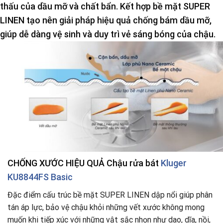
thấu của dầu mỡ và chất bẩn. Kết hợp bề mặt SUPER
LINEN tạo nên giải pháp hiệu quả chống bám dầu mỡ,
giúp dễ dàng vệ sinh và duy trì vẻ sáng bóng của chậu.
CHỐNG XƯỚC
HIỆU QUẢ Chậu rửa bát
Kluger
KU8844FS Basic
Đặc điểm cấu trúc bề mặt SUPER LINEN dập nổi giúp phân
tán áp lực, bảo vệ chậu khỏi những vết xước không mong
muốn khi tiếp xúc với những vật sắc nhọn như dao, dĩa, nồi,