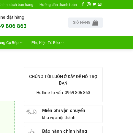
hính sách bán hàng
Hướng dẫn thanh toán
ine đặt hàng
GIỎ HÀNG
9 806 863
ụng Cụ Bếp
Phụ Kiện Tủ Bếp
CHÚNG TÔI LUÔN Ở ĐÂY ĐỂ HỖ TRỢ
BẠN
Hotline tư vấn: 0969 806 863
Miễn phí vận chuyển
khu vực nội thành
Bảo hành chính hãng