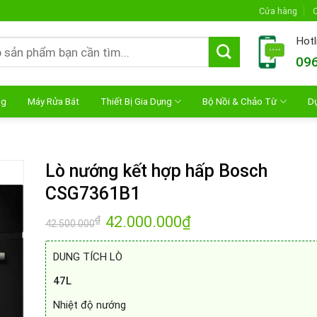
Cửa hàng
C
Hotl
096
ng
Máy Rửa Bát
Thiết Bị Gia Dụng
Bộ Nồi & Chảo Từ
D
Lò nướng kết hợp hấp Bosch
CSG7361B1
Giá
42.000.000
₫
Giá
₫
42.500.000
gốc
hiện
là:
tại
42.500.000₫.
là:
DUNG TÍCH LÒ
42.000.000₫.
47L
Nhiệt độ nướng