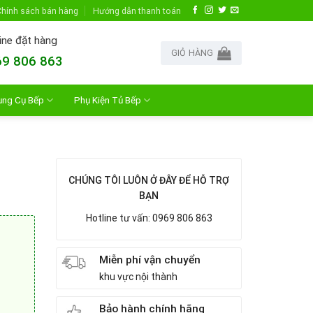
hính sách bán hàng
Hướng dẫn thanh toán
ine đặt hàng
GIỎ HÀNG
9 806 863
ụng Cụ Bếp
Phụ Kiện Tủ Bếp
CHÚNG TÔI LUÔN Ở ĐÂY ĐỂ HỖ TRỢ
BẠN
Hotline tư vấn: 0969 806 863
Miễn phí vận chuyển
khu vực nội thành
Bảo hành chính hãng