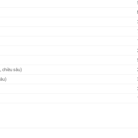
, chiều sâu)
sâu)