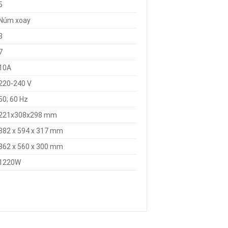
5
Núm xoay
3
7
10A
220-240 V
50; 60 Hz
221x308x298 mm
382 x 594 x 317 mm
362 x 560 x 300 mm
1220W