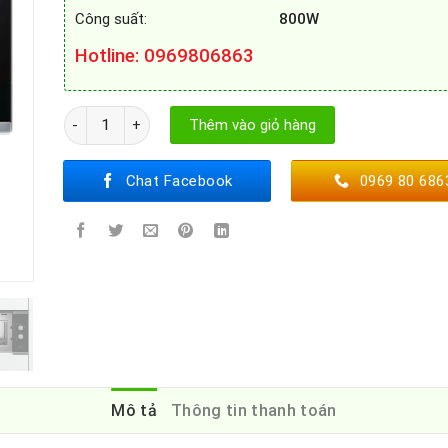
Công suất:
800W
Hotline
: 0969806863
Lò vi sóng Bosch BEL520MS0K số lượng
Thêm vào giỏ hàng
Chat Facebook
0969 80 686
Mô tả
Thông tin thanh toán