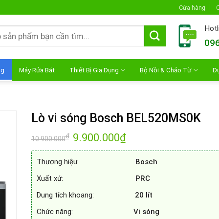
Cửa hàng
C
Hotl
096
ng
Máy Rửa Bát
Thiết Bị Gia Dụng
Bộ Nồi & Chảo Từ
D
Lò vi sóng Bosch BEL520MS0K
Giá
9.900.000
₫
Giá
₫
10.900.000
gốc
hiện
là:
tại
10.900.000₫.
là:
Thương hiệu:
Bosch
9.900.000₫.
Xuất xứ:
PRC
Dung tích khoang:
20
lít
Chức năng:
Vi sóng