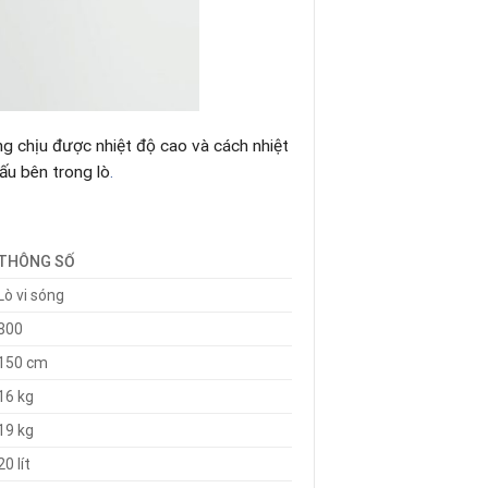
ăng chịu được nhiệt độ cao và cách nhiệt
ấu bên trong lò
.
THÔNG SỐ
Lò vi sóng
800
150 cm
16 kg
19 kg
20 lít