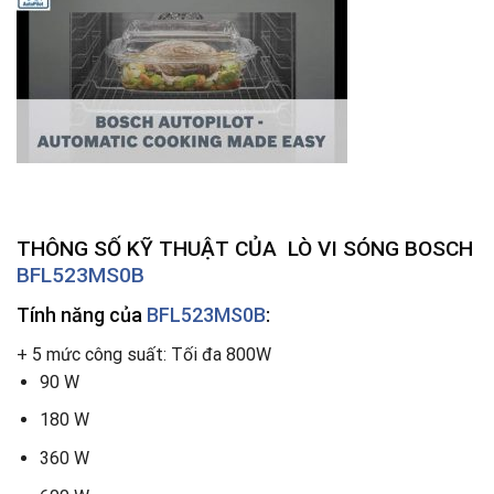
THÔNG SỐ KỸ THUẬT CỦA LÒ VI SÓNG BOSCH
BFL523MS0B
Tính năng của
BFL523MS0B
:
+ 5 mức công suất: Tối đa 800W
90 W
180 W
360 W