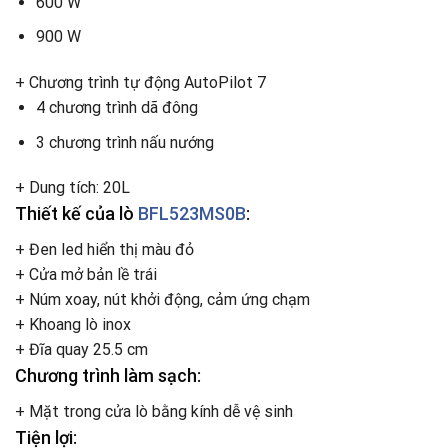
600 W
900 W
+ Chương trình tự động AutoPilot 7
4 chương trình dã đông
3 chương trình nấu nướng
+ Dung tích: 20L
Thiết kế của lò
BFL523MS0B
:
+ Đen led hiển thị màu đỏ
+ Cửa mở bản lề trái
+ Núm xoay, nút khởi động, cảm ứng chạm
+ Khoang lò inox
+ Đĩa quay 25.5 cm
Chương trình làm sạch:
+ Mặt trong cửa lò bằng kính dễ vệ sinh
Tiện lợi: