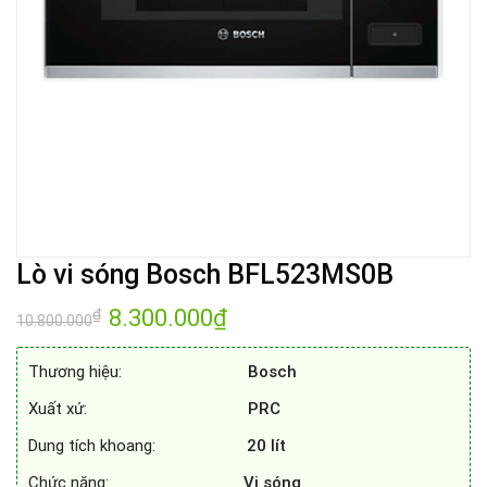
Lò vi sóng Bosch BFL523MS0B
Giá
8.300.000
₫
Giá
₫
10.800.000
gốc
hiện
là:
tại
10.800.000₫.
là:
Thương hiệu:
Bosch
8.300.000₫.
Xuất xứ:
PRC
Dung tích khoang:
20
lít
Chức năng:
Vi sóng