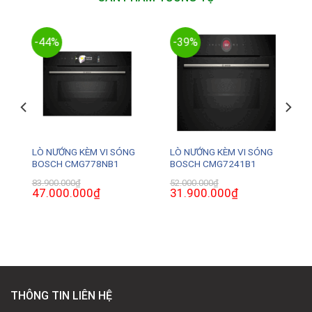
-44%
-39%
LÒ NƯỚNG KÈM VI SÓNG
LÒ NƯỚNG KÈM VI SÓNG
BOSCH CMG778NB1
BOSCH CMG7241B1
83.900.000
₫
52.000.000
₫
Giá
47.000.000
₫
Giá
Giá
31.900.000
₫
Giá
gốc
hiện
gốc
hiện
là:
tại
là:
tại
83.900.000₫.
là:
52.000.000₫.
là:
0₫.
47.000.000₫.
31.900.000₫.
THÔNG TIN LIÊN HỆ