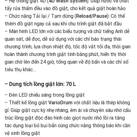
– Hệ thống giặt 4D (
4D Wash System
): Giúp nước và chất
tẩy rửa thấm đều vào đồ giặt, cho kết quả giặt hoàn hảo
– Chức năng Tải lại / Tạm dừng (
Reload/Pause
): Có thể
thêm đồ giặt ngay cả sau khi chu trình giặt đã bắt đầu
– Màn hình LED lớn với các biểu tượng và chữ tiếng Anh dễ
quan sát, dễ đọc, dễ sử dụng với các chỉ báo trạng thái
chương trình, lựa chọn nhiệt độ, tốc độ vắt tối đa, thời gian
hoàn thành chương trình giặt tính bằng phút, hiển thị thời
gian chờ lên đến 24 giờ, tổng quan về độ bẩn và các chỉ số
tiêu thụ khác…
– Dung tích lồng giặt lớn: 70 L
– Đèn LED chiếu sáng trong lồng giặt
– Thiết kế lồng giặt
VarioDrum
với chất liệu là thép không
gỉ: Giúp giặt cực kỳ nhẹ nhàng, êm ái và chuyên sâu nhờ cấu
trúc lồng giặt độc đáo hình các giọt nước nhỏ lồi ra tăng
tác dụng loại bỏ bụi bẩn cùng chức năng thông báo khi cần
vệ sinh lồng giặt