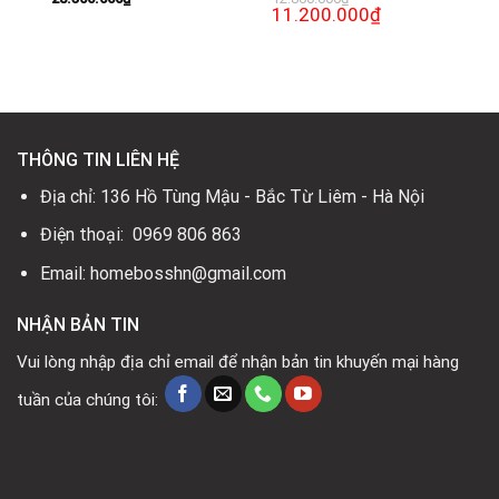
Giá
11.200.000
₫
Giá
gốc
hiện
là:
tại
12.800.000₫.
là:
0₫.
11.200.000₫.
THÔNG TIN LIÊN HỆ
Địa chỉ: 136 Hồ Tùng Mậu - Bắc Từ Liêm - Hà Nội
Điện thoại: 0969 806 863
Email: homebosshn@gmail.com
NHẬN BẢN TIN
Vui lòng nhập địa chỉ email để nhận bản tin khuyến mại hàng
tuần của chúng tôi: