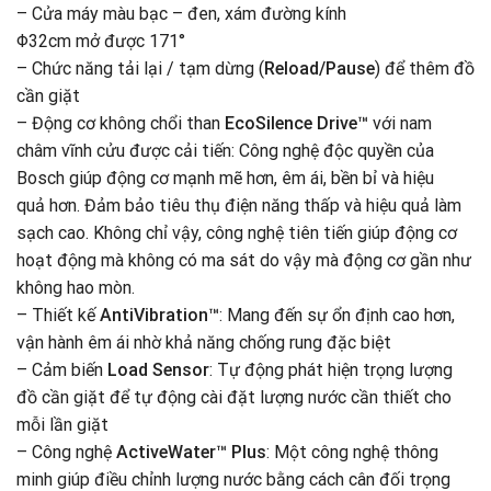
– Cửa máy màu bạc – đen, xám đường kính
Φ32cm mở được 171°
– Chức năng tải lại / tạm dừng (
Reload/Pause
) để thêm đồ
cần giặt
– Động cơ không chổi than
EcoSilence Drive™
với nam
châm vĩnh cửu được cải tiến: Công nghệ độc quyền của
Bosch giúp động cơ mạnh mẽ hơn, êm ái, bền bỉ và hiệu
quả hơn. Đảm bảo tiêu thụ điện năng thấp và hiệu quả làm
sạch cao. Không chỉ vậy, công nghệ tiên tiến giúp động cơ
hoạt động mà không có ma sát do vậy mà động cơ gần như
không hao mòn.
– Thiết kế
AntiVibration™
: Mang đến sự ổn định cao hơn,
vận hành êm ái nhờ khả năng chống rung đặc biệt
– Cảm biến
Load Sensor
: Tự động phát hiện trọng lượng
đồ cần giặt để tự động cài đặt lượng nước cần thiết cho
mỗi lần giặt
– Công nghệ
ActiveWater™ Plus
: Một công nghệ thông
minh giúp điều chỉnh lượng nước bằng cách cân đối trọng