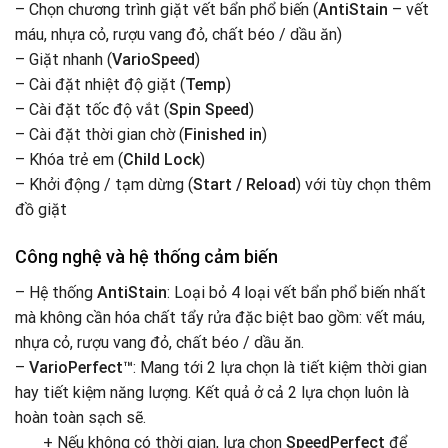
– Chọn chương trình giặt vết bẩn phổ biến (
AntiStain
– vết
máu, nhựa cỏ, rượu vang đỏ, chất béo / dầu ăn)
– Giặt nhanh (
VarioSpeed
)
– Cài đặt nhiệt độ giặt (
Temp
)
– Cài đặt tốc độ vắt (
Spin Speed
)
– Cài đặt thời gian chờ (
Finished in
)
– Khóa trẻ em (
Child Lock
)
– Khởi động / tạm dừng (
Start / Reload
) với tùy chọn thêm
đồ giặt
Công nghệ và hệ thống cảm biến
– Hệ thống
AntiStain
: Loại bỏ 4 loại vết bẩn phổ biến nhất
mà không cần hóa chất tẩy rửa đặc biệt bao gồm: vết máu,
nhựa cỏ, rượu vang đỏ, chất béo / dầu ăn.
–
VarioPerfect™
: Mang tới 2 lựa chọn là tiết kiệm thời gian
hay tiết kiệm năng lượng. Kết quả ở cả 2 lựa chọn luôn là
hoàn toàn sạch sẽ.
+ Nếu không có thời gian, lựa chọn
SpeedPerfect
để