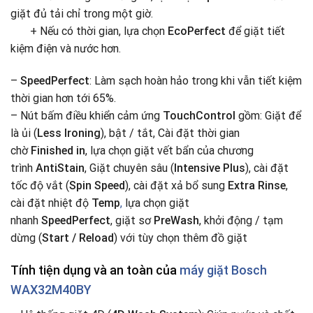
giặt đủ tải chỉ trong một giờ.
+ Nếu có thời gian, lựa chọn
EcoPerfect
để giặt tiết
kiệm điện và nước hơn.
–
SpeedPerfect
: Làm sạch hoàn hảo trong khi vẫn tiết kiệm
thời gian hơn tới 65%.
– Nút bấm điều khiển cảm ứng
TouchControl
gồm: Giặt để
là ủi (
Less Ironing
), bật / tắt, Cài đặt thời gian
chờ
Finished in
, lựa chọn giặt vết bẩn của chương
trình
AntiStain
, Giặt chuyên sâu (
Intensive Plus
), cài đặt
tốc độ vắt (
Spin Speed
), cài đặt xả bổ sung
Extra Rinse
,
cài đặt nhiệt độ
Temp
,
lựa chọn giặt
nhanh
SpeedPerfect
, giặt sơ
PreWash
, khởi động / tạm
dừng (
Start / Reload
) với tùy chọn thêm đồ giặt
Tính tiện dụng và an toàn
của
máy giặt
Bosch
WAX32M40BY