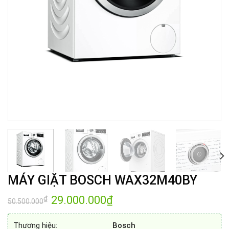
MÁY GIẶT BOSCH WAX32M40BY
Giá
29.000.000
₫
Giá
₫
50.500.000
gốc
hiện
là:
tại
50.500.000₫.
là:
Thương hiệu:
Bosch
29.000.000₫.