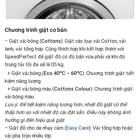
Chương trình giặt cơ bản:
– Giặt vải bông (
Cottons
): Giặt các loại vải Cotton, vải
lanh, vải tổng hợp. Cũng thích hợp khi kết hợp thêm với
SpeedPerfect để giặt đồ có độ bẩn vừa phải và khi đó
trọng tải tối đa sẽ là 05 kg
o
o
+ Giặt vải bông (
Eco 40
C – 60
C
): Chương trình giặt tiết
kiệm năng lượng.
+ Giặt vải bông màu (
Cottons Colour
): Chương trình giặt
vải bông màu
Lưu ý: Để tiết kiệm năng lượng hơn, nhiệt độ giặt có thể
thấp hơn so với nhiệt độ cài đặt sẵn. Điều này không ảnh
hưởng gì đến hiệu quả giặt
– Giặt đồ cho da nhạy cảm (
Easy Care
): Vải tổng hợp hoặc
vải pha trộn nhiều lớp