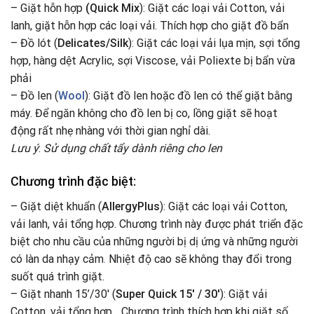
– Giặt hỗn hợp
(Quick Mix
): Giặt các loại vải Cotton, vải
lanh, giặt hỗn hợp các loại vải. Thích hợp cho giặt đồ bẩn
– Đồ lót (
Delicates/Silk
): Giặt các loại vải lụa mịn, sợi tổng
hợp, hàng dệt Acrylic, sợi Viscose, vải Poliexte bị bẩn vừa
phải
– Đồ len (
Wool
): Giặt đồ len hoặc đồ len có thể giặt bằng
máy. Để ngăn không cho đồ len bị co, lồng giặt sẽ hoạt
động rất nhẹ nhàng với thời gian nghỉ dài.
Lưu ý
:
Sử dụng chất tẩy dành riêng cho len
Chương trình đặc biệt:
– Giặt diệt khuẩn (
AllergyPlus
): Giặt các loại vải Cotton,
vải lanh, vải tổng hợp. Chương trình này được phát triển đặc
biệt cho nhu cầu của những người bị dị ứng và những người
có làn da nhạy cảm
.
Nhiệt độ cao sẽ không thay đổi trong
suốt quá trình giặt.
– Giặt nhanh 15’/30′ (
Super Quick 15′ / 30′
): Giặt vải
Cotton, vải tổng hợp,…Chương trình thích hợp khi giặt số