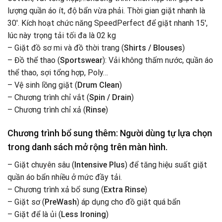
lượng quần áo ít, độ bẩn vừa phải. Thời gian giặt nhanh là
30′. Kích hoạt chức năng SpeedPerfect để giặt nhanh 15′,
lúc này trọng tải tối đa là 02 kg
– Giặt đồ sơ mi và đồ thời trang (
Shirts / Blouses
)
– Đồ thể thao (
Sportswear
): Vải không thấm nước, quần áo
thể thao, sợi tổng hợp, Poly…
– Vệ sinh lồng giặt (
Drum Clean
)
– Chương trình chỉ vắt (
Spin / Drain
)
– Chương trình chỉ xả (
Rinse
)
Chương trình bổ sung thêm: Người dùng tự lựa chọn
trong danh sách mở rộng trên màn hình.
– Giặt chuyên sâu (
Intensive Plus
) để tăng hiệu suất giặt
quần áo bẩn nhiều ở mức đầy tải.
– Chương trình xả bổ sung (
Extra Rinse
)
– Giặt sơ (
PreWash
) áp dụng cho đồ giặt quá bẩn
– Giặt để là ủi (
Less Ironing
)