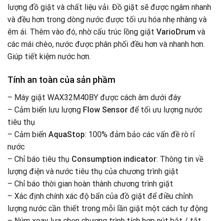
lượng đồ giặt và chất liệu vải
.
Đồ giặt sẽ được ngâm nhanh
và đều hơn trong dòng nước được tối ưu hóa nhẹ nhàng và
êm ái. Thêm vào đó, nhờ cấu trúc lồng giặt
VarioDrum
và
các mái chèo, nước được phân phối đều hơn và nhanh hơn.
Giúp tiết kiệm nước hơn.
Tính an toàn của sản phầm
– Máy giặt WAX32M40BY được cách âm dưới đáy
– Cảm biến lưu lượng
Flow Sensor
để tối ưu lượng nước
tiêu thụ
– Cảm biến
AquaStop
: 100% đảm bảo các vấn đề rò rỉ
nước
– Chỉ báo tiêu thụ
Consumption indicator
: Thông tin về
lượng điện và nước tiêu thụ của chương trình giặt
– Chỉ báo thời gian hoàn thành chương trình giặt
– Xác định chính xác độ bẩn của đồ giặt để điều chỉnh
lượng nước cần thiết trong mỗi lần giặt một cách tự động
– Núm xoay lựa chọn chương trình tích hợp nút bật / tắt