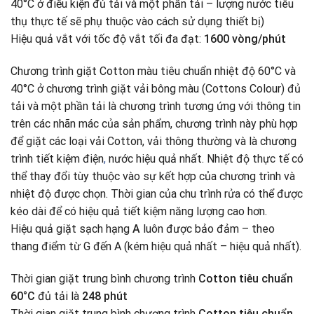
40°C ở điều kiện đủ tải và một phần tải – lượng nước tiêu
thụ thực tế sẽ phụ thuộc vào cách sử dụng thiết bị)
Hiệu quả vắt với tốc độ vắt tối đa đạt:
1600 vòng/phút
Chương trình giặt Cotton màu tiêu chuẩn nhiệt độ 60°C và
40°C ở chương trình giặt vải bông màu (Cottons Colour) đủ
tải và một phần tải là chương trình tương ứng với thông tin
trên các nhãn mác của sản phẩm, chương trình này phù hợp
để giặt các loại vải Cotton, vải thông thường và là chương
trình tiết kiệm điện
,
nước hiệu quả nhất. Nhiệt độ thực tế có
thể thay đổi tùy thuộc vào sự kết hợp của chương trình và
nhiệt độ được chọn. Thời gian của chu trình rửa có thể được
kéo dài để có hiệu quả tiết kiệm năng lượng cao hơn.
Hiệu quả giặt sạch hạng
A
luôn được bảo đảm – theo
thang điểm từ G đến A (kém hiệu quả nhất – hiệu quả nhất).
Thời gian giặt trung bình chương trình
Cotton tiêu chuẩn
60°C
đủ tải là
248 phút
Thời gian giặt trung bình chương trình
Cotton tiêu chuẩn