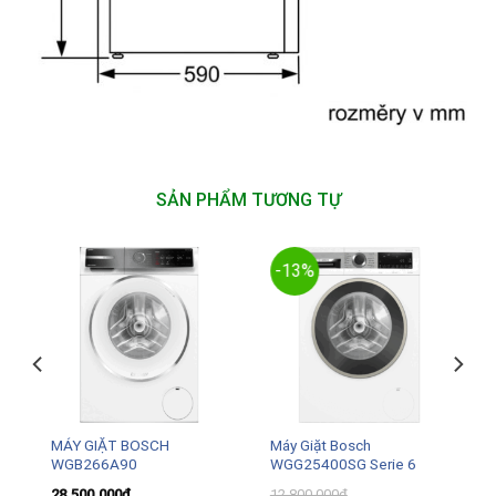
SẢN PHẨM TƯƠNG TỰ
-13%
MÁY GIẶT BOSCH
Máy Giặt Bosch
WGB266A90
WGG25400SG Serie 6
28.500.000
₫
12.800.000
₫