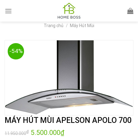
Skip
to
content
Trang chủ
/
Máy Hút Mùi
-54%
MÁY HÚT MÙI APELSON APOLO 700
Giá
5.500.000
₫
Giá
₫
11.950.000
gốc
hiện