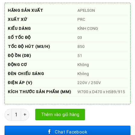
là:
tại
11.950.000₫.
là:
HÃNG SẢN XUẤT
5.500.000₫.
APELSON
XUẤT XỨ
PRC
KIỂU DÁNG
KÍNH CONG
SỐ TỐC ĐỘ
03
TỐC ĐỘ HÚT (M3/H)
850
ĐỘ ỒN (DB)
51
ĐỘNG CƠ
Không
ĐÈN CHIẾU SÁNG
Không
ĐIỆN ÁP (V)
220V / 250V
KÍCH THƯỚC SẢN PHẨM (MM)
W700 x D470 x H589/915
MÁY HÚT MÙI APELSON APOLO 700 số lượng
Thêm vào giỏ hàng
Chat Facebook