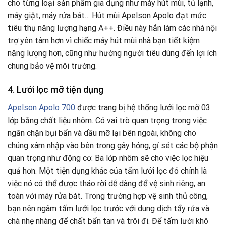
cho từng loại sản phẩm gia dụng như máy hút mùi, tủ lạnh,
máy giặt, máy rửa bát… Hút mùi Apelson Apolo đạt mức
tiêu thụ năng lượng hạng A++. Điều này hẳn làm các nhà nội
trợ yên tâm hơn vì chiếc máy hút mùi nhà bạn tiết kiệm
năng lượng hơn, cũng như hướng người tiêu dùng đến lợi ích
chung bảo vệ môi trường.
4. Lưới lọc mỡ tiện dụng
Apelson Apolo 700
được trang bị hệ thống lưới lọc mỡ 03
lớp bằng chất liệu nhôm. Có vai trò quan trọng trong việc
ngăn chặn bụi bẩn và dầu mỡ lại bên ngoài, không cho
chúng xâm nhập vào bên trong gây hỏng, gỉ sét các bộ phận
quan trọng như động cơ. Ba lớp nhôm sẽ cho việc lọc hiệu
quả hơn. Một tiện dụng khác của tấm lưới lọc đó chính là
việc nó có thể được tháo rời dễ dàng để vệ sinh riêng, an
toàn với máy rửa bát. Trong trường hợp vệ sinh thủ công,
bạn nên ngâm tấm lưới lọc trước với dung dịch tẩy rửa và
chà nhẹ nhàng để chất bẩn tan và trôi đi. Để tấm lưới khô