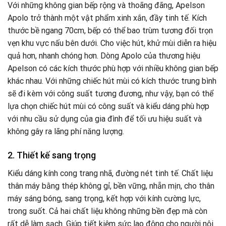
Với những không gian bếp rộng và thoãng đãng, Apelson
Apolo trở thành một vật phẩm xinh xắn, đầy tinh tế. Kích
thước bề ngang 70cm, bếp có thể bao trùm tương đối trọn
vẹn khu vực nấu bên dưới. Cho việc hút, khử mùi diễn ra hiệu
quả hơn, nhanh chóng hơn. Dòng Apolo của thương hiệu
Apelson có các kích thước phù hợp với nhiều không gian bếp
khác nhau. Với những chiếc hút mùi có kích thước trung bình
sẽ đi kèm với công suất tương đương, như vậy, bạn có thể
lựa chọn chiếc hút mùi có công suất và kiểu dáng phù hợp
với nhu cầu sử dụng của gia đình để tối ưu hiệu suất và
không gây ra lãng phí năng lượng.
2. Thiết kế sang trọng
Kiểu dáng kính cong trang nhã, đường nét tinh tế. Chất liệu
thân máy bằng thép không gỉ, bền vững, nhẵn mịn, cho thân
máy sáng bóng, sang trọng, kết hợp với kính cường lực,
trong suốt. Cả hai chất liệu không những bền đẹp mà còn
rất dễ làm sạch. Giúp tiết kiệm sức lao động cho người nội