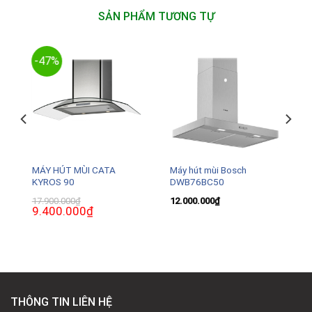
SẢN PHẨM TƯƠNG TỰ
-47%
MÁY HÚT MÙI CATA
Máy hút mùi Bosch
KYROS 90
DWB76BC50
₫
Giá
17.900.000
₫
12.000.000
₫
hiện
Giá
9.400.000
₫
Giá
tại
gốc
hiện
là:
là:
tại
5.200.000₫.
17.900.000₫.
là:
9.400.000₫.
THÔNG TIN LIÊN HỆ