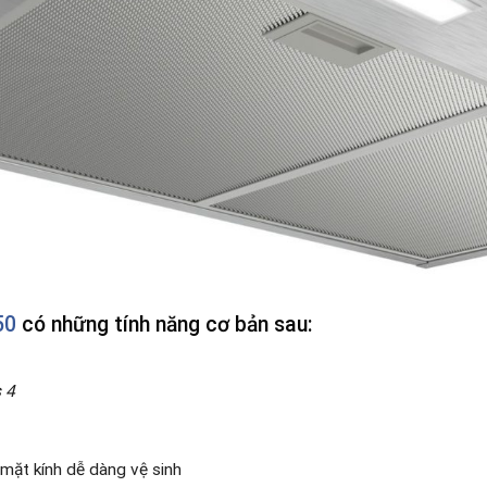
50
có những tính năng cơ bản sau:
 4
 mặt kính dễ dàng vệ sinh