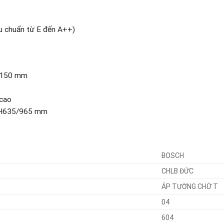
u chuẩn từ E đến A++)
0/150 mm
 cao
x H635/965 mm
BOSCH
CHLB ĐỨC
ÁP TƯỜNG CHỮ T
04
604