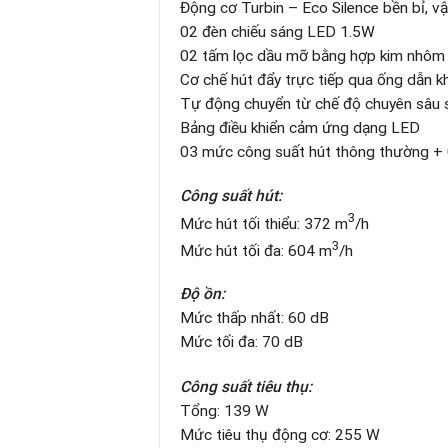
Động cơ Turbin – Eco Silence bền bỉ, vậ
02 đèn chiếu sáng LED 1.5W
02 tấm lọc dầu mỡ bằng hợp kim nhôm (c
Cơ chế hút đẩy trực tiếp qua ống dẫn kh
Tự động chuyển từ chế độ chuyên sâu s
Bảng điều khiển cảm ứng dạng LED
03 mức công suất hút thông thường + 
Công suất hút:
3
Mức hút tối thiểu: 372 m
/h
3
Mức hút tối đa: 604 m
/h
Độ ồn:
Mức thấp nhất: 60 dB
Mức tối đa: 70 dB
Công suất tiêu thụ:
Tổng: 139 W
Mức tiêu thụ động cơ: 255 W