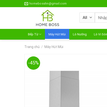
Skip
homebosshn@gmail.com
to
content
Tìm
kiếm:
Bếp Từ
Máy Hút Mùi
Lò Nướng
Lò Vi Só
Trang chủ
/
Máy Hút Mùi
-45%