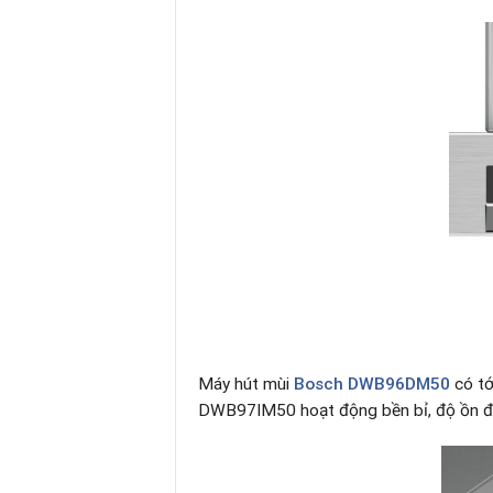
Máy hút mùi
Bosch DWB96DM50
có tớ
DWB97IM50 hoạt động bền bỉ, độ ồn đ