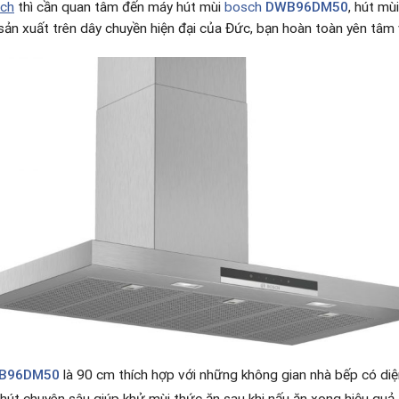
sch
thì cần quan tâm đến máy hút mùi
bosch
DWB96DM50
, hút m
ản xuất trên dây chuyền hiện đại của Đức, bạn hoàn toàn yên tâm 
WB96DM50
là 90 cm thích hợp với những không gian nhà bếp có diện
 hút chuyên sâu giúp khử mùi thức ăn sau khi nấu ăn xong hiệu quả
,