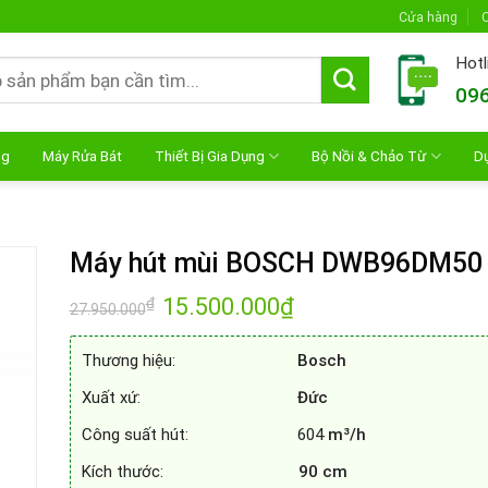
Cửa hàng
C
Hotl
096
ng
Máy Rửa Bát
Thiết Bị Gia Dụng
Bộ Nồi & Chảo Từ
D
Máy hút mùi BOSCH DWB96DM50
Giá
15.500.000
₫
Giá
₫
27.950.000
gốc
hiện
là:
tại
27.950.000₫.
là:
Thương hiệu:
Bosch
15.500.000₫.
Xuất xứ:
Đức
Công suất hút: 604
m³/h
Kích thước:
90 cm