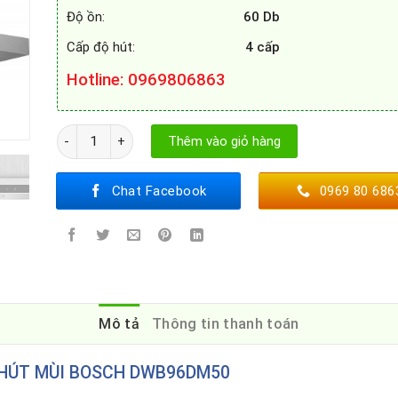
Độ ồn:
60 Db
Cấp độ hút:
4 cấp
Hotline
: 0969806863
Máy hút mùi BOSCH DWB96DM50 số lượng
Thêm vào giỏ hàng
Chat Facebook
0969 80 686
Mô tả
Thông tin thanh toán
HÚT MÙI BOSCH DWB96DM50