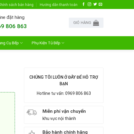
hính sách bán hàng
Hướng dẫn thanh toán
ine đặt hàng
GIỎ HÀNG
9 806 863
ụng Cụ Bếp
Phụ Kiện Tủ Bếp
CHÚNG TÔI LUÔN Ở ĐÂY ĐỂ HỖ TRỢ
BẠN
Hotline tư vấn: 0969 806 863
Miễn phí vận chuyển
khu vực nội thành
Bảo hành chính hãng