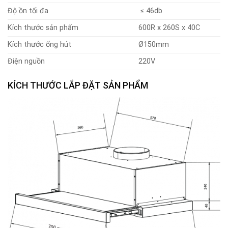
Độ ồn tối đa
≤ 46db
Kích thước sản phẩm
600R x 260S x 40C
Kích thước ống hút
Ø150mm
Điện nguồn
220V
KÍCH THƯỚC LẮP ĐẶT SẢN PHẨM