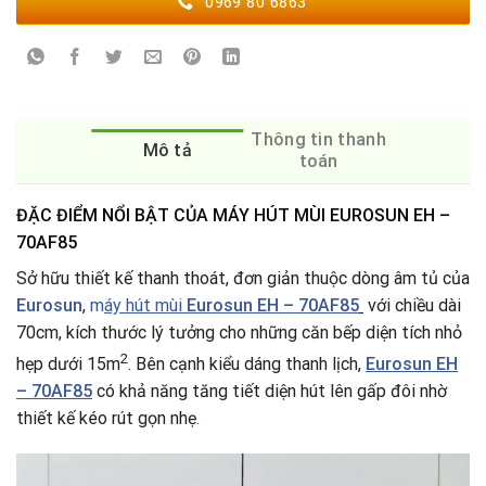
0969 80 6863
Thông tin thanh
Mô tả
toán
ĐẶC ĐIỂM NỔI BẬT CỦA MÁY HÚT MÙI EUROSUN EH –
70AF85
Sở hữu thiết kế thanh thoát, đơn giản thuộc dòng âm tủ của
Eurosun
,
m
áy hút mùi
Eurosun EH – 70AF85
với chiều dài
70cm, kích thước lý tưởng cho những căn bếp diện tích nhỏ
2
hẹp dưới 15m
. Bên cạnh kiểu dáng thanh lịch,
Eurosun EH
– 70AF85
có khả năng tăng tiết diện hút lên gấp đôi nhờ
thiết kế kéo rút gọn nhẹ
.