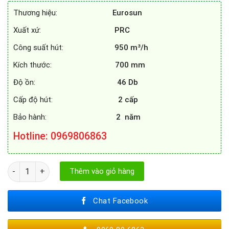
3.890.000₫.
là:
Thương hiệu:
Eurosun
3.143.000₫.
Xuất xứ:
PRC
Công suất hút:
950 m³/h
Kích thước:
700 mm
Độ ồn:
46 Db
Cấp độ hút:
2 cấp
Bảo hành:
2 năm
Hotline
: 0969806863
MÁY HÚT MÙI EUROSUN EH - 70AF85 số lượng
Thêm vào giỏ hàng
Chat Facebook