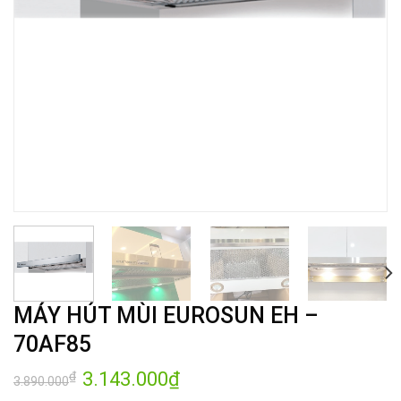
MÁY HÚT MÙI EUROSUN EH –
70AF85
Giá
3.143.000
₫
Giá
₫
3.890.000
gốc
hiện
là:
tại