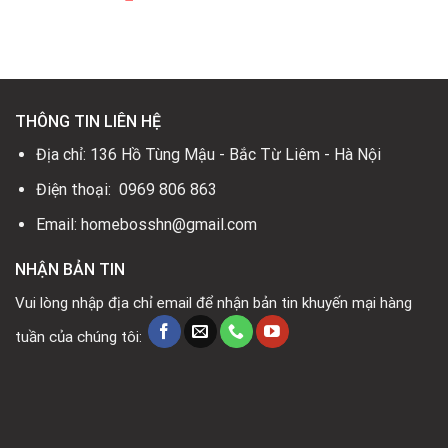
tại
gốc
hiện
là:
tại
là:
là:
tại
4.000.000₫.
là:
6.600.000₫.
11.500.000₫.
là:
2.900.0
5.100.000₫.
THÔNG TIN LIÊN HỆ
Địa chỉ: 136 Hồ Tùng Mậu - Bắc Từ Liêm - Hà Nội
Điện thoại: 0969 806 863
Email: homebosshn@gmail.com
NHẬN BẢN TIN
Vui lòng nhập địa chỉ email để nhận bản tin khuyến mại hàng
tuần của chúng tôi: