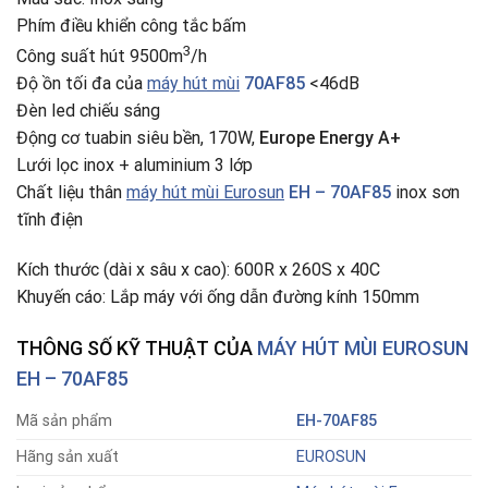
Phím điều khiển công tắc bấm
3
Công suất hút 9500m
/h
Độ ồn tối đa của
máy hút mùi
70AF85
<46dB
Đèn led chiếu sáng
Động cơ tuabin siêu bền, 170W,
Europe Energy A+
Lưới lọc inox + aluminium 3 lớp
Chất liệu thân
máy hút mùi Eurosun
EH – 70AF85
inox sơn
tĩnh điện
Kích thước (dài x sâu x cao): 600R x 260S x 40C
Khuyến cáo: Lắp máy với ống dẫn đường kính 150mm
THÔNG SỐ KỸ THUẬT CỦA
MÁY HÚT MÙI EUROSUN
EH – 70AF85
Mã sản phẩm
EH-70AF85
Hãng sản xuất
EUROSUN