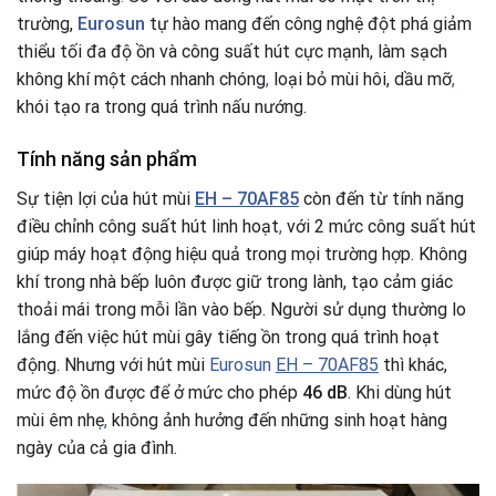
trường,
Eurosun
tự hào mang đến công nghệ đột phá giảm
thiểu tối đa độ ồn và công suất hút cực mạnh, làm sạch
không khí một cách nhanh chóng
,
loại bỏ mùi hôi, dầu mỡ
,
khói tạo ra trong quá trình nấu nướng.
Tính năng sản phẩm
Sự tiện lợi của hút mùi
EH – 70AF85
còn đến từ tính năng
điều chỉnh công suất hút linh hoạt
,
với 2 mức công suất hút
giúp máy hoạt động hiệu quả trong mọi trường hợp. Không
khí trong nhà bếp luôn được giữ trong lành, tạo cảm giác
thoải mái trong mỗi lần vào bếp. Người sử dụng thường lo
lắng đến việc hút mùi gây tiếng ồn trong quá trình hoạt
động. Nhưng với hút mùi
Eurosun
EH – 70AF85
thì khác,
mức độ ồn được để ở mức cho phép
46 dB
. Khi dùng hút
mùi êm nhẹ
,
không ảnh hưởng đến những sinh hoạt hàng
ngày của cả gia đình.