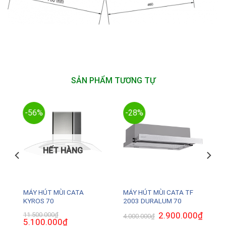
SẢN PHẨM TƯƠNG TỰ
-56%
-28%
HẾT HÀNG
MÁY HÚT MÙI CATA
MÁY HÚT MÙI CATA TF
KYROS 70
2003 DURALUM 70
₫
Giá
Giá
2.900.000
₫
Giá
11.500.000
₫
4.000.000
₫
hiện
Giá
5.100.000
₫
Giá
gốc
hiện