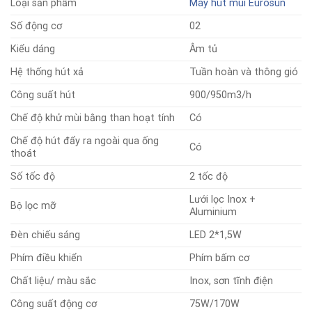
Loại sản phẩm
Máy hút mùi Eurosun
Số động cơ
02
Kiểu dáng
Âm tủ
Hệ thống hút xả
Tuần hoàn và thông gió
Công suất hút
900/950m3/h
Chế độ khử mùi bằng than hoạt tính
Có
Chế độ hút đẩy ra ngoài qua ống
Có
thoát
Số tốc độ
2 tốc độ
Lưới lọc Inox +
Bộ lọc mỡ
Aluminium
Đèn chiếu sáng
LED 2*1,5W
Phím điều khiển
Phím bấm cơ
Chất liệu/ màu sắc
Inox, sơn tĩnh điện
Công suất động cơ
75W/170W