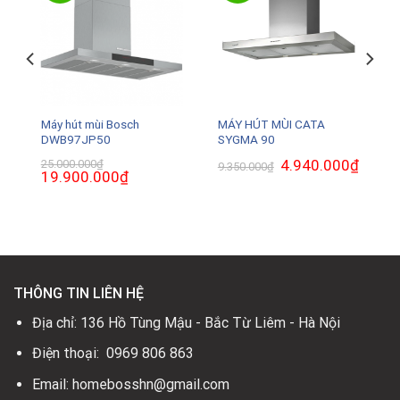
Máy hút mùi Bosch
MÁY HÚT MÙI CATA
DWB97JP50
SYGMA 90
₫
Giá
Giá
4.940.000
₫
Giá
25.000.000
₫
9.350.000
₫
hiện
Giá
19.900.000
₫
Giá
gốc
hiện
tại
gốc
hiện
là:
tại
là:
là:
tại
9.350.000₫.
là:
6.600.000₫.
25.000.000₫.
là:
4.940.0
19.900.000₫.
THÔNG TIN LIÊN HỆ
Địa chỉ: 136 Hồ Tùng Mậu - Bắc Từ Liêm - Hà Nội
Điện thoại: 0969 806 863
Email: homebosshn@gmail.com