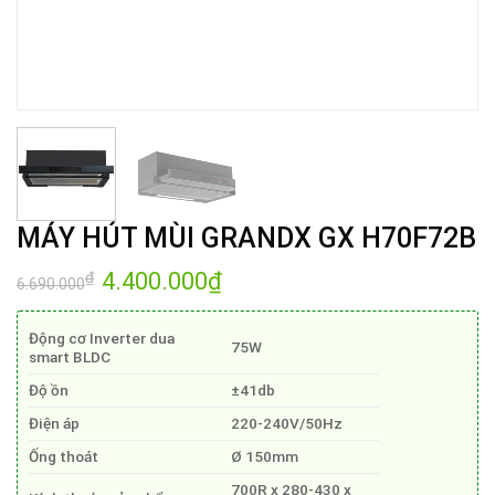
MÁY HÚT MÙI GRANDX GX H70F72B
Giá
4.400.000
₫
Giá
₫
6.690.000
gốc
hiện
là:
tại
6.690.000₫.
là:
Động cơ Inverter dua
4.400.000₫.
75W
smart BLDC
Độ ồn
±41db
Điện áp
220-240V/50Hz
Ống thoát
Ø 150mm
700R x 280-430 x