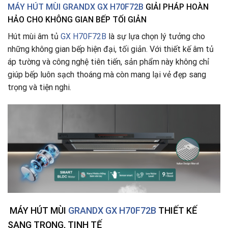
MÁY HÚT MÙI GRANDX GX H70F72B
GIẢI PHÁP HOÀN
HẢO CHO KHÔNG GIAN BẾP TỐI GIẢN
Hút mùi âm tủ
GX H70F72B
là sự lựa chọn lý tưởng cho
những không gian bếp hiện đại, tối giản. Với thiết kế âm tủ
áp tường và công nghệ tiên tiến, sản phẩm này không chỉ
giúp bếp luôn sạch thoáng mà còn mang lại vẻ đẹp sang
trọng và tiện nghi.
MÁY HÚT MÙI
GRANDX GX H70F72B
THIẾT KẾ
SANG TRỌNG, TINH TẾ