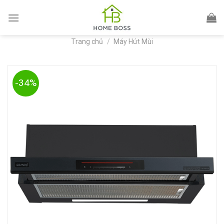
Skip
to
content
Trang chủ
/
Máy Hút Mùi
-34%