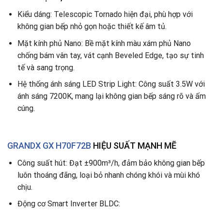
Kiểu dáng: Telescopic Tornado hiện đại, phù hợp với
không gian bếp nhỏ gọn hoặc thiết kế âm tủ.
Mặt kính phủ Nano: Bề mặt kính màu xám phủ Nano
chống bám vân tay, vát cạnh Beveled Edge, tạo sự tinh
tế và sang trọng.
Hệ thống ánh sáng LED Strip Light: Công suất 3.5W với
ánh sáng 7200K, mang lại không gian bếp sáng rõ và ấm
cúng.
GRANDX GX H70F72B
HIỆU SUẤT MẠNH MẼ
Công suất hút: Đạt ±900m³/h, đảm bảo không gian bếp
luôn thoáng đãng, loại bỏ nhanh chóng khói và mùi khó
chịu.
Động cơ Smart Inverter BLDC: