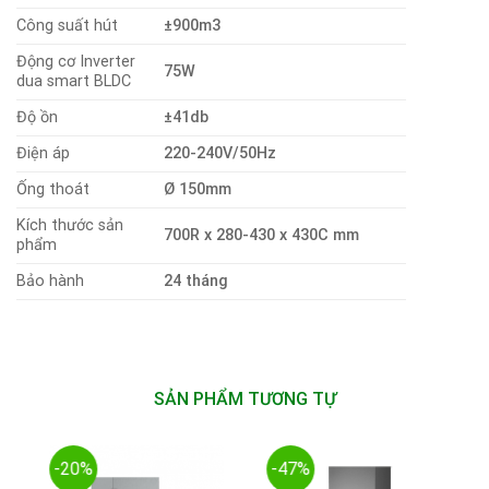
Công suất hút
±900m3
Động cơ Inverter
75W
dua smart BLDC
Độ ồn
±41db
Điện áp
220-240V/50Hz
Ống thoát
Ø 150mm
Kích thước sản
700R x 280-430 x 430C mm
phẩm
Bảo hành
24 tháng
SẢN PHẨM TƯƠNG TỰ
-20%
-47%