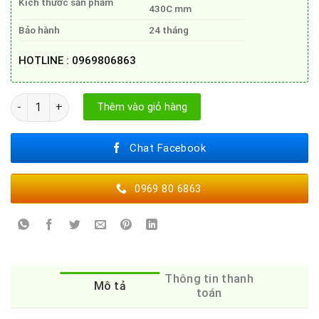
Kích thước sản phẩm
430C mm
Bảo hành
24 tháng
HOTLINE : 0969806863
MÁY HÚT MÙI GRANDX GX H70F72B số lượng
Thêm vào giỏ hàng
Chat Facebook
0969 80 6863
Thông tin thanh
Mô tả
toán