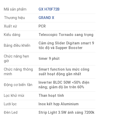
Mã sản phẩm
GX H70F72B
Thương hiệu
GRAND X
Xuất xứ
PCR
Kiểu dáng
Telescopic Tornado sang trọng
Cảm ứng Slider Digitam smart 9
Bảng điều khiển
tốc độ và Supper Booster
Chức năng hẹn
timer 9 phút
giờ
Chức năng thông
Smart function lưu mức công
minh
suất hoạt động gần nhất
Inverter BLDC 50W <50% điện
Động cơ biến tần
năng; giảm độ ồn trên 60%
Lọc khử mùi
Than hoạt tính
Lưới lọc
Inox kết hợp Aluminium
Đèn Led
Strip Light 3.5W ánh sáng 7200k