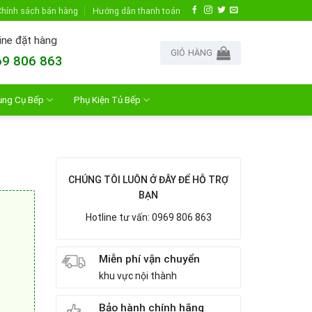
hính sách bán hàng
Hướng dẫn thanh toán
ine đặt hàng
GIỎ HÀNG
9 806 863
ụng Cụ Bếp
Phụ Kiện Tủ Bếp
CHÚNG TÔI LUÔN Ở ĐÂY ĐỂ HỖ TRỢ
BẠN
Hotline tư vấn: 0969 806 863
Miễn phí vận chuyển
khu vực nội thành
Bảo hành chính hãng