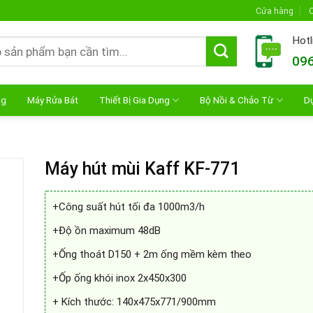
Cửa hàng
C
Hotl
096
ng
Máy Rửa Bát
Thiết Bị Gia Dụng
Bộ Nồi & Chảo Từ
D
Máy hút mùi Kaff KF-771
+Công suất hút tối đa 1000m3/h
+Độ ồn maximum 48dB
+Ống thoát D150 + 2m ống mềm kèm theo
+Ốp ống khói inox 2x450x300
+ Kích thước: 140x475x771/900mm