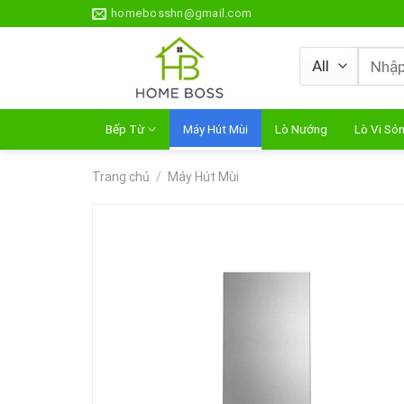
Skip
homebosshn@gmail.com
to
content
Tìm
kiếm:
Bếp Từ
Máy Hút Mùi
Lò Nướng
Lò Vi Só
Trang chủ
/
Máy Hút Mùi