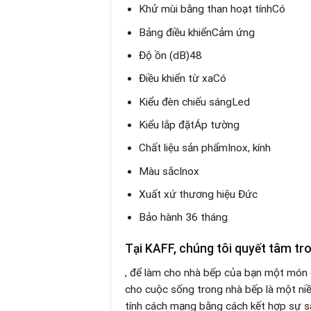
Khử mùi bằng than hoạt tính
Có
Bảng điều khiển
Cảm ứng
Độ ồn (dB)
48
Điều khiển từ xa
Có
Kiểu đèn chiếu sáng
Led
Kiểu lắp đặt
Áp tường
Chất liệu sản phẩm
Inox, kính
Màu sắc
Inox
Xuất xứ thương hiệu
Đức
Bảo hành
36
tháng
Tại KAFF, chúng tôi quyết tâm tro
, để làm cho nhà bếp của bạn một món qu
cho cuộc sống trong nhà bếp là một niề
tính cách mạng bằng cách kết hợp sự sán