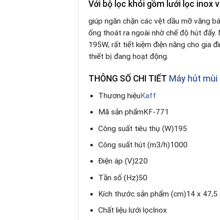
Với bộ lọc khói gồm lưới lọc inox 
giúp ngăn chặn các vệt dầu mỡ văng bám
ống thoát ra ngoài nhờ chế độ hút đẩy. 
195W, rất tiết kiệm điện năng cho gia 
thiết bị đang hoạt động.
THÔNG SỐ CHI TIẾT
Máy hút mùi
Thương hiệu
Kaff
Mã sản phẩm
KF-771
Công suất tiêu thụ (W)
195
Công suất hút (m3/h)
1000
Điện áp (V)
220
Tần số (Hz)
50
Kích thước sản phẩm (cm)
14 x 47,5 
Chất liệu lưới lọc
Inox