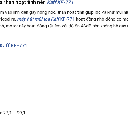
và than hoạt tính nên
Kaff KF-771
 vào linh kiện gây hỏng hóc, than hoạt tính giúp lọc và khử mùi h
Ngoài ra,
máy hút mùi toa Kaff
KF-771
hoạt động nhờ động cơ mot
đình, motor này hoạt động rất êm với độ ồn 48dB nên không hề gây 
 Kaff KF-771
x 77,1 – 99,1