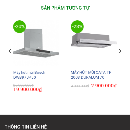
SẢN PHẨM TƯƠNG TỰ
-20%
-28%
Máy hút mùi Bosch
MÁY HÚT MÙI CATA TF
DWB97JP50
2003 DURALUM 70
₫
Giá
Giá
2.900.000
₫
Giá
25.000.000
₫
4.000.000
₫
hiện
Giá
19.900.000
₫
Giá
gốc
hiện
tại
gốc
hiện
là:
tại
là:
là:
tại
4.000.000₫.
là:
4.940.000₫.
25.000.000₫.
là:
2.900.0
19.900.000₫.
THÔNG TIN LIÊN HỆ