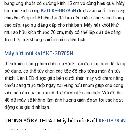
bằng ống thoát có đường kính 15 cm vô cùng hiệu quả. Máy
hút mùi kính cong
Kaff KF-GB785N
được sản xuất trên dây
chuyền công nghệ hiện đại đã tạo nên kiểu dáng sang trọng,
cao cấp, tạo sự đẳng cấp cho nhà bạn. Máy hút khói khử
mùi sở hữu kích thước 70 cm, máy có thể lắp đặt dễ dàng
trên bếp mà không chiếm nhiều diện tích.
Máy hút mùi Kaff KF-GB785N
điều khiển bằng phím nhấn cơ với 3 tốc độ giúp bạn dễ dàng
sử dụng, có thể tùy chọn các tốc độ cho từng món ăn tùy
thích. Đèn LED được gắp bên dưới thân máy với chức năng
chiếu sáng trực tiếp ngay tại vùng nấu nhằm giúp cho công
việc nấu ăn của người nội trợ được dễ dàng hơn. Với độ ồn
48 dB máy sẽ không làm ảnh hưởng gián đoạn tới các hoạt
động của gia đình bạn.
THÔNG SỐ KỸ THUẬT Máy hút mùi Kaff
KF-GB785N