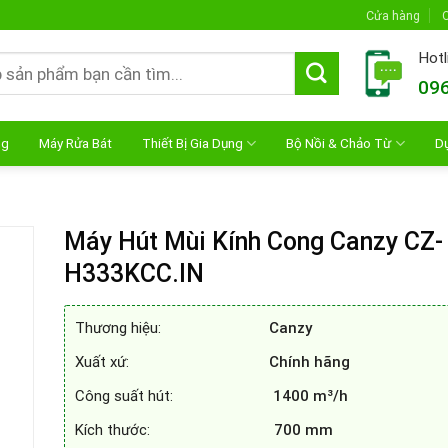
Cửa hàng
C
Hotl
096
ng
Máy Rửa Bát
Thiết Bị Gia Dụng
Bộ Nồi & Chảo Từ
D
Máy Hút Mùi Kính Cong Canzy CZ-
H333KCC.IN
Thương hiệu:
Canzy
Xuất xứ:
Chính hãng
Công suất hút:
1400 m³/h
Kích thước:
700 mm