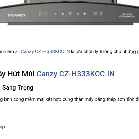
ành êm ái,
Canzy CZ-H333KCC.IN
là lựa chọn lý tưởng cho những g
áy Hút Mùi
Canzy CZ-H333KCC.IN
à Sang Trọng
g kính cong mềm mại kết hợp cùng thân máy bằng thép sơn tĩnh đ
ếp.