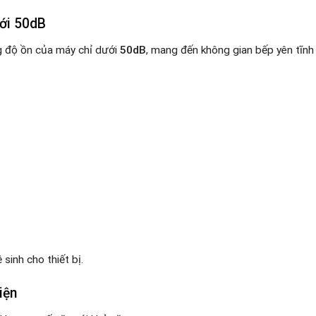
ới 50dB
g độ ồn của máy chỉ dưới
50dB
, mang đến không gian bếp yên tĩnh 
 sinh cho thiết bị.
iện