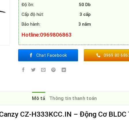
Độ ồn:
50 Db
Cấp độ hút:
3 cấp
Bảo hành:
3 năm
Hotline
:0969806863
Chat Facebook
0969 80 686
Mô tả
Thông tin thanh toán
 Canzy CZ-H333KCC.IN – Động Cơ BLDC T