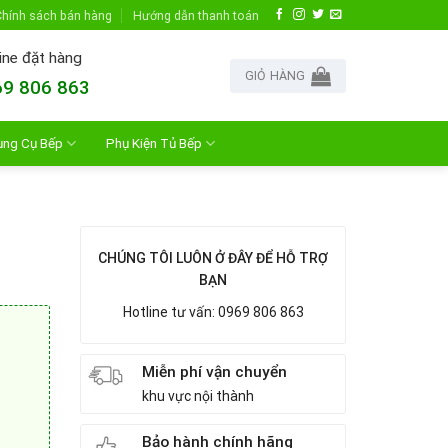
hính sách bán hàng
Hướng dẫn thanh toán
ine đặt hàng
GIỎ HÀNG
9 806 863
ụng Cụ Bếp
Phụ Kiện Tủ Bếp
CHÚNG TÔI LUÔN Ở ĐÂY ĐỂ HỖ TRỢ
BẠN
Hotline tư vấn: 0969 806 863
Miễn phí vận chuyển
khu vực nội thành
Bảo hành chính hãng