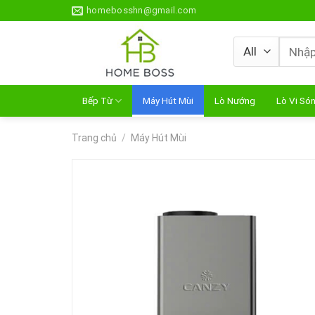
Skip
homebosshn@gmail.com
to
content
Tìm
kiếm:
Bếp Từ
Máy Hút Mùi
Lò Nướng
Lò Vi Só
Trang chủ
/
Máy Hút Mùi