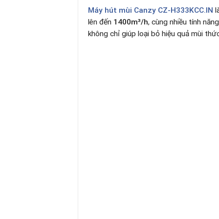
Máy hút mùi Canzy CZ-H333KCC.IN
l
lên đến
1400m³/h
, cùng nhiều tính nă
không chỉ giúp loại bỏ hiệu quả mùi th