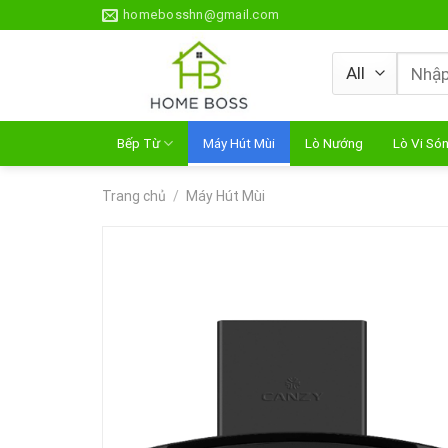
Skip
homebosshn@gmail.com
to
content
Tìm
kiếm:
Bếp Từ
Máy Hút Mùi
Lò Nướng
Lò Vi Só
Trang chủ
/
Máy Hút Mùi