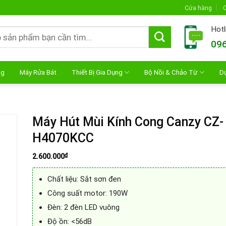
Cửa hàng
C
Hotl
096
ng
Máy Rửa Bát
Thiết Bị Gia Dụng
Bộ Nồi & Chảo Từ
D
Máy Hút Mùi Kính Cong Canzy CZ-
H4070KCC
₫
2.600.000
Chất liệu: Sắt sơn đen
Công suất motor: 190W
Đèn: 2 đèn LED vuông
Độ ồn: <56dB