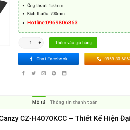
Ống thoát: 150mm
Kích thước: 700mm
Hotline
:0969806863
Máy Hút Mùi Kính Cong Canzy CZ-H4070KCC số lượng
Thêm vào giỏ hàng
Chat Facebook
0969 80 686
Mô tả
Thông tin thanh toán
Canzy CZ-H4070KCC – Thiết Kế Hiện Đại,