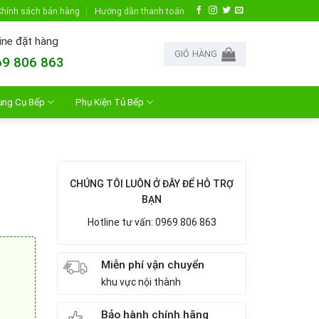
hính sách bán hàng
Hướng dẫn thanh toán
ine đặt hàng
GIỎ HÀNG
9 806 863
ụng Cụ Bếp
Phụ Kiện Tủ Bếp
CHÚNG TÔI LUÔN Ở ĐÂY ĐỂ HỖ TRỢ
BẠN
Hotline tư vấn: 0969 806 863
Miễn phí vận chuyển
khu vực nội thành
Bảo hành chính hãng