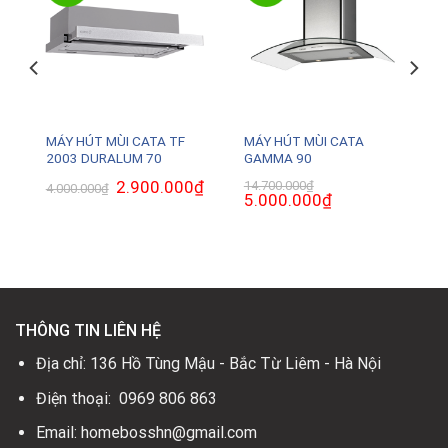
MÁY HÚT MÙI CATA TF
MÁY HÚT MÙI CATA
2003 DURALUM 70
GAMMA 90
₫
Giá
Giá
2.900.000
₫
Giá
14.700.000
₫
4.000.000
₫
hiện
gốc
hiện
Giá
5.000.000
₫
Giá
tại
là:
tại
gốc
hiện
là:
4.000.000₫.
là:
là:
tại
4.700.000₫.
2.900.000₫.
14.700.000₫.
là:
5.000.000₫.
THÔNG TIN LIÊN HỆ
Địa chỉ: 136 Hồ Tùng Mậu - Bắc Từ Liêm - Hà Nội
Điện thoại: 0969 806 863
Email: homebosshn@gmail.com