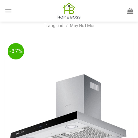
Skip
to
content
Trang chủ
/
Máy Hút Mùi
-37%