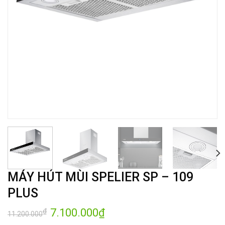
MÁY HÚT MÙI SPELIER SP – 109
PLUS
Giá
7.100.000
₫
Giá
₫
11.200.000
gốc
hiện
là:
tại