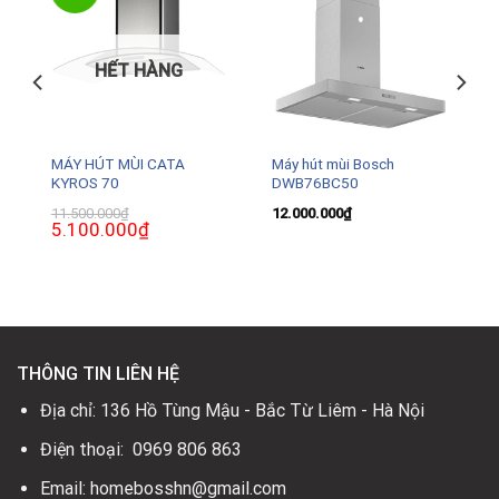
HẾT HÀNG
MÁY HÚT MÙI CATA
Máy hút mùi Bosch
KYROS 70
DWB76BC50
₫
Giá
11.500.000
₫
12.000.000
₫
hiện
Giá
5.100.000
₫
Giá
tại
gốc
hiện
là:
là:
tại
5.000.000₫.
11.500.000₫.
là:
5.100.000₫.
THÔNG TIN LIÊN HỆ
Địa chỉ: 136 Hồ Tùng Mậu - Bắc Từ Liêm - Hà Nội
Điện thoại: 0969 806 863
Email: homebosshn@gmail.com