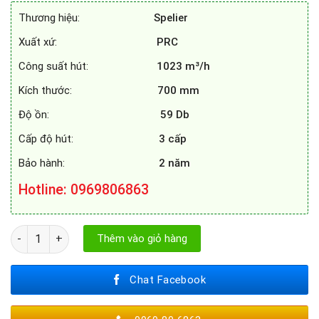
11.200.000₫.
là:
Thương hiệu:
Spelier
7.100.000₫.
Xuất xứ:
PRC
Công suất hút:
1023 m³/h
Kích thước:
700 mm
Độ ồn:
59 Db
Cấp độ hút:
3 cấp
Bảo hành:
2 năm
Hotline
: 0969806863
MÁY HÚT MÙI SPELIER SP - 109 PLUS số lượng
Thêm vào giỏ hàng
Chat Facebook