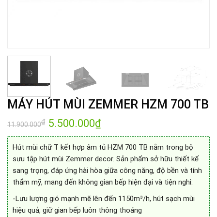
MÁY HÚT MÙI ZEMMER HZM 700 TB
Giá
5.500.000
₫
Giá
₫
11.900.000
gốc
hiện
là:
tại
11.900.000₫.
là:
Hút mùi chữ T kết hợp âm tủ HZM 700 TB nằm trong bộ
5.500.000₫.
sưu tập hút mùi Zemmer decor. Sản phẩm sở hữu thiết kế
sang trọng, đáp ứng hài hòa giữa công năng, độ bền và tính
thẩm mỹ, mang đến không gian bếp hiện đại và tiện nghi:
-Lưu lượng gió mạnh mẽ lên đến 1150m³/h, hút sạch mùi
hiệu quả, giữ gian bếp luôn thông thoáng