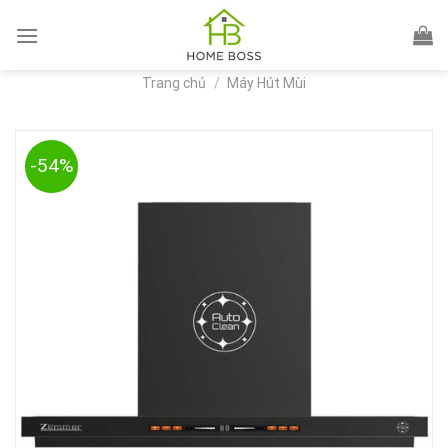
Skip
to
content
Trang chủ
/
Máy Hút Mùi
-54%