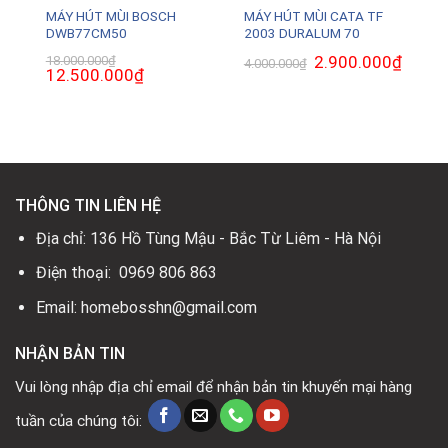
MÁY HÚT MÙI BOSCH
MÁY HÚT MÙI CATA TF
DWB77CM50
2003 DURALUM 70
₫
Giá
Giá
2.900.000
₫
Giá
18.000.000
₫
4.000.000
₫
hiện
Giá
12.500.000
₫
Giá
gốc
hiện
tại
gốc
hiện
là:
tại
là:
là:
tại
4.000.000₫.
là:
4.700.000₫.
18.000.000₫.
là:
2.900.0
12.500.000₫.
THÔNG TIN LIÊN HỆ
Địa chỉ: 136 Hồ Tùng Mậu - Bắc Từ Liêm - Hà Nội
Điện thoại: 0969 806 863
Email: homebosshn@gmail.com
NHẬN BẢN TIN
Vui lòng nhập địa chỉ email để nhận bản tin khuyến mại hàng
tuần của chúng tôi: