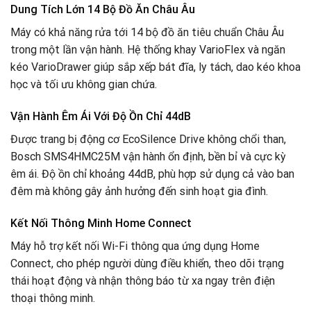
Dung Tích Lớn 14 Bộ Đồ Ăn Châu Âu
Máy có khả năng rửa tới 14 bộ đồ ăn tiêu chuẩn Châu Âu
trong một lần vận hành. Hệ thống khay VarioFlex và ngăn
kéo VarioDrawer giúp sắp xếp bát đĩa, ly tách, dao kéo khoa
học và tối ưu không gian chứa.
Vận Hành Êm Ái Với Độ Ồn Chỉ 44dB
Được trang bị động cơ EcoSilence Drive không chổi than,
Bosch SMS4HMC25M vận hành ổn định, bền bỉ và cực kỳ
êm ái. Độ ồn chỉ khoảng 44dB, phù hợp sử dụng cả vào ban
đêm mà không gây ảnh hưởng đến sinh hoạt gia đình.
Kết Nối Thông Minh Home Connect
Máy hỗ trợ kết nối Wi-Fi thông qua ứng dụng Home
Connect, cho phép người dùng điều khiển, theo dõi trạng
thái hoạt động và nhận thông báo từ xa ngay trên điện
thoại thông minh.