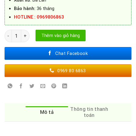
Xuất xứ:
Ba Lan
Bảo hành:
36 tháng
HOTLINE : 0969806863
MÁY RỬA BÁT BOSCH SMS4HMC25M số lượng
Thêm vào giỏ hàng
Chat Facebook
0969 80 6863
Thông tin thanh
Mô tả
toán