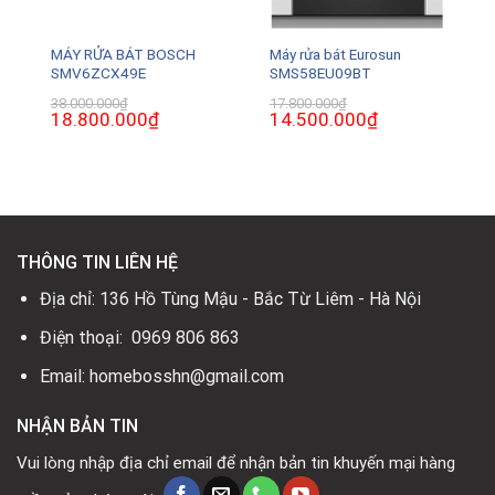
MÁY RỬA BÁT BOSCH
Máy rửa bát Eurosun
SMV6ZCX49E
SMS58EU09BT
38.000.000
₫
17.800.000
₫
Giá
18.800.000
₫
Giá
Giá
14.500.000
₫
Giá
gốc
hiện
gốc
hiện
là:
tại
là:
tại
38.000.000₫.
là:
17.800.000₫.
là:
0₫.
18.800.000₫.
14.500.000₫.
THÔNG TIN LIÊN HỆ
Địa chỉ: 136 Hồ Tùng Mậu - Bắc Từ Liêm - Hà Nội
Điện thoại: 0969 806 863
Email: homebosshn@gmail.com
NHẬN BẢN TIN
Vui lòng nhập địa chỉ email để nhận bản tin khuyến mại hàng