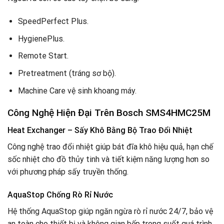
SpeedPerfect Plus.
HygienePlus.
Remote Start.
Pretreatment (tráng sơ bộ).
Machine Care vệ sinh khoang máy.
Công Nghệ Hiện Đại Trên Bosch SMS4HMC25M
Heat Exchanger – Sấy Khô Bằng Bộ Trao Đổi Nhiệt
Công nghệ trao đổi nhiệt giúp bát đĩa khô hiệu quả, hạn chế
sốc nhiệt cho đồ thủy tinh và tiết kiệm năng lượng hơn so
với phương pháp sấy truyền thống.
AquaStop Chống Rò Rỉ Nước
Hệ thống AquaStop giúp ngăn ngừa rò rỉ nước 24/7, bảo vệ
an toàn cho thiết bị và không gian bếp trong suốt quá trình