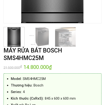
MÁY RỬA BÁT BOSCH
SMS4HMC25M
Giá
14.800.000
₫
Giá
₫
21.500.000
gốc
hiện
là:
tại
21.500.000₫.
là:
Model:
SMS4HMC25M
14.800.000₫.
Thương hiệu:
Bosch
Series:
4
Kích thước (CxRxS):
845 x 600 x 600 mm