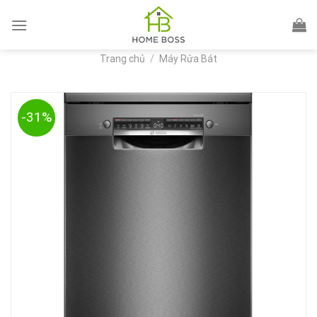
Skip
to
content
Trang chủ
/
Máy Rửa Bát
-31%