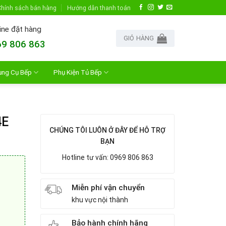
hính sách bán hàng
Hướng dẫn thanh toán
ine đặt hàng
GIỎ HÀNG
9 806 863
ụng Cụ Bếp
Phụ Kiện Tủ Bếp
4E
CHÚNG TÔI LUÔN Ở ĐÂY ĐỂ HỖ TRỢ
BẠN
Hotline tư vấn: 0969 806 863
Miễn phí vận chuyển
khu vực nội thành
Bảo hành chính hãng