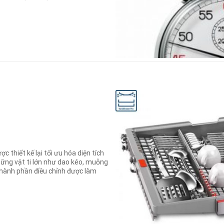
c thiết kế lại tối ưu hóa diện tích
ững vật ti lớn như dao kéo, muỗng
thành phần điều chỉnh được làm