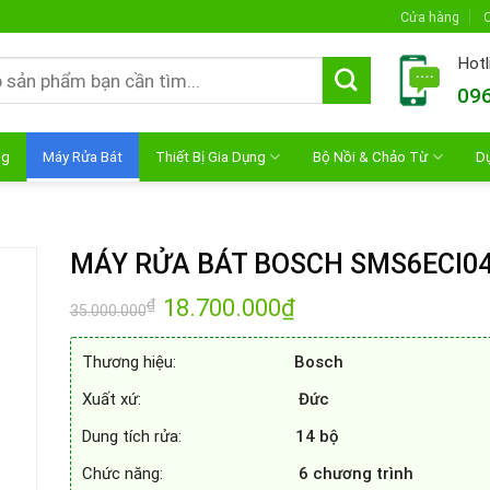
Cửa hàng
C
Hotl
096
ng
Máy Rửa Bát
Thiết Bị Gia Dụng
Bộ Nồi & Chảo Từ
D
MÁY RỬA BÁT BOSCH SMS6ECI0
Giá
18.700.000
₫
Giá
₫
35.000.000
gốc
hiện
là:
tại
35.000.000₫.
là:
Thương hiệu:
Bosch
18.700.000₫.
Xuất xứ:
Đức
Dung tích rửa:
14 bộ
Chức năng:
6 chương trình