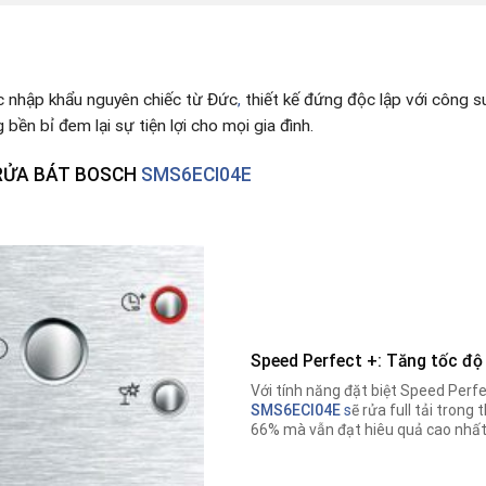
 nhập khẩu nguyên chi
ếc từ Đức
,
thiết kế đứng độc lập với công s
bền bỉ đem lại sự tiện lợi cho mọi gia đình.
RỬA BÁT BOSCH
SMS6ECI04E
Speed Perfect +: Tăng tốc độ
Với tính năng đặt biệt Speed Perf
SMS6ECI04E
s
ẽ rửa full tải trong
66% mà vẫn đạt hiêu quả cao nhất