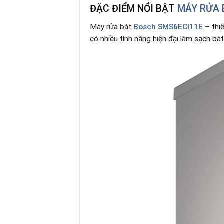
ĐẶC ĐIỂM NỔI BẬT
MÁY RỬA 
Máy rửa bát
Bosch SMS6ECI11E
– thiế
có nhiều tính năng hiện đại làm sạch bát