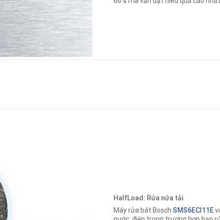
66% mà vẫn đạt hiêu quả cao nhất
HalfLoad: Rửa nửa tải
Máy rửa bát Bosch
SMS6ECI11E
vớ
nước, điện trong trương hợp bạn r