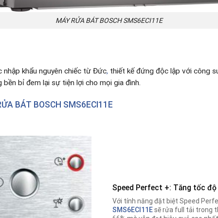
MÁY RỬA BÁT BOSCH SMS6ECI11E
 nhập khẩu nguyên chi
ếc từ Đức
,
thiết kế đứng độc lập với công s
bền bỉ đem lại sự tiện lợi cho mọi gia đình.
RỬA BÁT BOSCH SMS6ECI11E
Speed Perfect +: Tăng tốc độ
Với tính năng đặt biệt Speed Perf
SMS6ECI11E
sẽ rửa full tải trong 