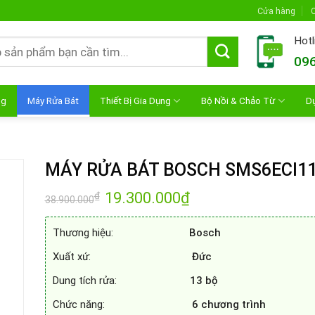
Cửa hàng
C
Hotl
096
ng
Máy Rửa Bát
Thiết Bị Gia Dụng
Bộ Nồi & Chảo Từ
D
MÁY RỬA BÁT BOSCH SMS6ECI1
Giá
19.300.000
₫
Giá
₫
38.900.000
gốc
hiện
là:
tại
38.900.000₫.
là:
Thương hiệu:
Bosch
19.300.000₫.
Xuất xứ:
Đức
Dung tích rửa:
13 bộ
Chức năng:
6 chương trình