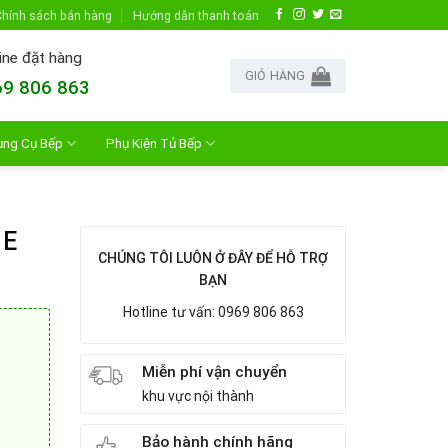
hính sách bán hàng
Hướng dẫn thanh toán
ine đặt hàng
GIỎ HÀNG
9 806 863
ụng Cụ Bếp
Phụ Kiện Tủ Bếp
1E
CHÚNG TÔI LUÔN Ở ĐÂY ĐỂ HỖ TRỢ
BẠN
Hotline tư vấn: 0969 806 863
Miễn phí vận chuyển
khu vực nội thành
Bảo hành chính hãng