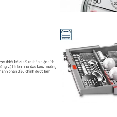
c thiết kế lại tối ưu hóa diện tích
ững vật ti lớn như dao kéo, muỗng
thành phần điều chỉnh được làm