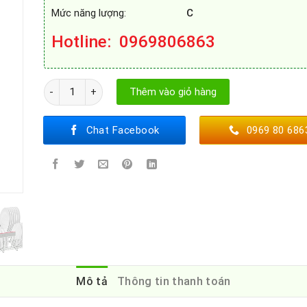
Mức năng lượng:
C
Hotline
: 0969806863
MÁY RỬA BÁT BOSCH SMS6ECI11E số lượng
Thêm vào giỏ hàng
Chat Facebook
0969 80 686
Mô tả
Thông tin thanh toán