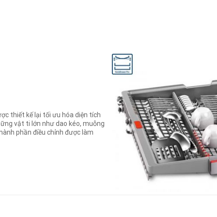
c thiết kế lại tối ưu hóa diện tích
ững vật ti lớn như dao kéo, muỗng
thành phần điều chỉnh được làm