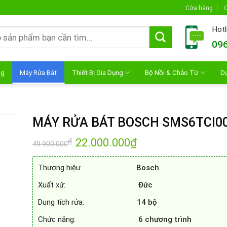
Cửa hàng
C
Hotl
096
ng
Máy Rửa Bát
Thiết Bị Gia Dụng
Bộ Nồi & Chảo Từ
D
MÁY RỬA BÁT BOSCH SMS6TCI0
Giá
22.000.000
₫
Giá
₫
49.900.000
gốc
hiện
là:
tại
49.900.000₫.
là:
Thương hiệu:
Bosch
22.000.000₫.
Xuất xứ:
Đức
Dung tích rửa:
14 bộ
Chức năng:
6 chương trình