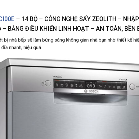
CI00E
–
14 BỘ – CÔNG NGHỆ SẤY ZEOLITH – NHẬ
– BẢNG ĐIỀU KHIỂN LINH HOẠT – AN TOÀN, BỀN B
ết bị nhà bếp sẽ làm bừng sáng không gian nhà bạn nhờ thiết kế hiệ
 đĩa nhanh, hiệu quả.