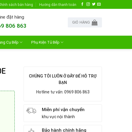
hính sách bán hàng
Hướng dẫn thanh toán
ine đặt hàng
GIỎ HÀNG
9 806 863
ụng Cụ Bếp
Phụ Kiện Tủ Bếp
0E
CHÚNG TÔI LUÔN Ở ĐÂY ĐỂ HỖ TRỢ
BẠN
Hotline tư vấn: 0969 806 863
Miễn phí vận chuyển
khu vực nội thành
Bảo hành chính hãng