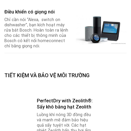
Điều khiển có giọng nói
Chỉ cần nói “Alexa, switch on
dishwasher”, bạn kích hoạt máy
rửa bát Bosch. Hoàn toàn ra lệnh
cho các thiết bị thông minh của
Bosch có kết nối homeconnect
chỉ bằng giọng nói.
TIẾT KIỆM VÀ BẢO VỆ MÔI TRƯỜNG
PerfectDry with Zeolith®:
Sấy khô bằng hạt Zeolith
Luồng khí nóng 3D đồng đều
và manh mẽ đảm bảo hiệu
quả sấy tuyệt vời. Các hạt
nhiệt Zeolith hấp thụ hơi ẩm