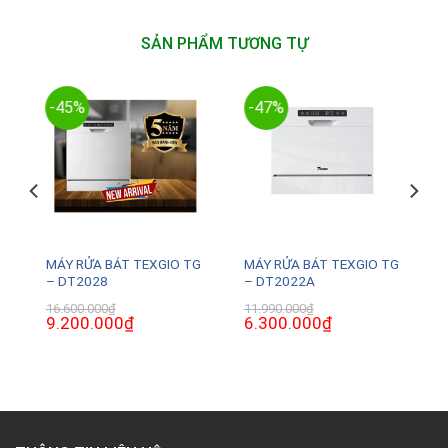
SẢN PHẨM TƯƠNG TỰ
-45%
-47%
MÁY RỬA BÁT TEXGIO TG
MÁY RỬA BÁT TEXGIO TG
– DT2028
– DT2022A
16.600.000
₫
11.990.000
₫
Giá
9.200.000
₫
Giá
Giá
6.300.000
₫
Giá
gốc
hiện
gốc
hiện
là:
tại
là:
tại
16.600.000₫.
là:
11.990.000₫.
là:
9.200.000₫.
6.300.000₫.