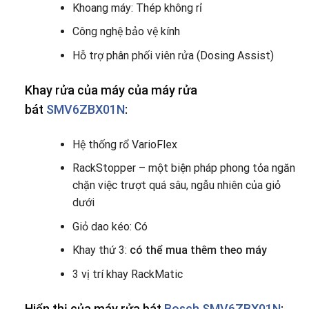
Khoang máy: Thép không rỉ
Công nghệ bảo vệ kính
Hỗ trợ phân phối viên rửa (Dosing Assist)
Khay rửa của máy của máy rửa
bát
SMV6ZBX01N
:
Hệ thống rổ VarioFlex
RackStopper – một biện pháp phong tỏa ngăn
chặn việc trượt quá sâu, ngẫu nhiên của giỏ
dưới
Giỏ dao kéo: Có
Khay thứ 3:
có thể mua thêm theo máy
3 vị trí khay RackMatic
Hiển thị của máy rửa bát
Bosch SMV6ZBX01N
: