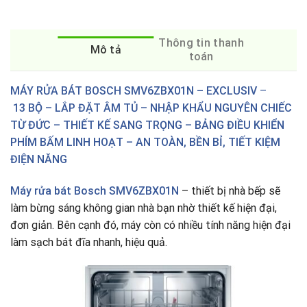
Thông tin thanh
Mô tả
toán
MÁY RỬA BÁT BOSCH SMV6ZBX01N
– EXCLUSIV
–
13 BỘ – LẮP ĐẶT ÂM TỦ – NHẬP KHẨU NGUYÊN CHIẾC
TỪ ĐỨC – THIẾT KẾ SANG TRỌNG – BẢNG ĐIỀU KHIỂN
PHÍM BẤM LINH HOẠT – AN TOÀN, BỀN BỈ, TIẾT KIỆM
ĐIỆN NĂNG
Máy rửa bát
Bosch SMV6ZBX01N
– thiết bị nhà bếp sẽ
làm bừng sáng không gian nhà bạn nhờ thiết kế hiện đại,
đơn giản. Bên cạnh đó, máy còn có nhiều tính năng hiện đại
làm sạch bát đĩa nhanh, hiệu quả.