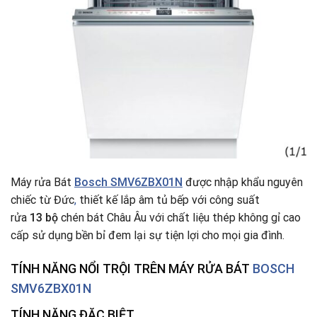
Máy rửa Bát
Bosch SMV6ZBX01N
được nhập khẩu nguyên
chiếc từ Đức
,
thiết kế lắp âm tủ bếp với công suất
rửa
13 bộ
chén bát Châu Âu với chất liệu thép không gỉ cao
cấp sử dụng bền bỉ đem lại sự tiện lợi cho mọi gia đình.
TÍNH NĂNG NỔI TRỘI TRÊN
MÁY RỬA BÁT
BOSCH
SMV6ZBX01N
TÍNH NĂNG ĐẶC BIỆT