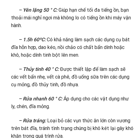
– Yên lặng 50 ° C:
Giúp hạn chế tối đa tiếng ồn, bạn
thoải mái nghỉ ngơi mà không lo có tiếng ồn khi máy vận
hành.
– 1.5h 60ºC:
Có khả năng làm sạch các dụng cụ bát
đĩa hỗn hợp, dao kéo, nồi chảo có chất bẩn dính hoặc
khô, hoặc dính tinh bột lên men.
– Thủy tinh 40 ° C:
Được thiết lập để làm sạch sẽ
các vết bẩn nhẹ, vết cà phê, đồ uống sữa trên các dụng
cụ mỏng, đồ thủy tinh, đồ nhựa.
– Rửa nhanh 60 ° C:
Áp dụng cho các vật dụng như
ly, chén, đĩa mỏng.
– Rửa tráng:
Loại bỏ các vụn thức ăn lớn còn vương
trên bát đĩa, tránh tình trạng chúng bị khô két lại gây khó
khăn trong quá trình rửa.