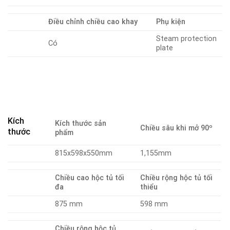
Điều chỉnh chiều cao khay
Phụ kiện
Steam protection
Có
plate
Kích
Kích thước sản
Chiều sâu khi mở 90º
thước
phẩm
815x598x550mm
1,155mm
Chiều cao hộc tủ tối
Chiều rộng hộc tủ tối
đa
thiểu
875 mm
598 mm
Chiều rộng hộc tủ