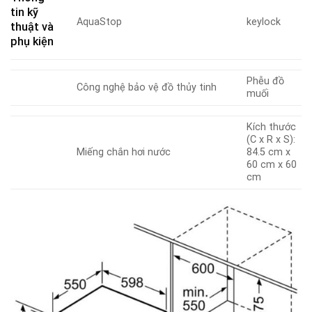
tin kỹ
AquaStop
keylock
thuật và
phụ kiện
Phễu đồ
Công nghệ bảo vệ đồ thủy tinh
muối
Kích thước
(C x R x S):
Miếng chắn hơi nước
84.5 cm x
60 cm x 60
cm