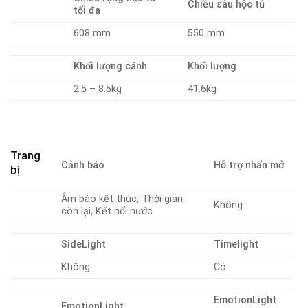
Chiều sâu hộc tủ
tối đa
608 mm
550 mm
Khối lượng cánh
Khối lượng
2.5 – 8.5kg
41.6kg
Trang
Cảnh báo
Hỗ trợ nhấn mở
bị
Âm báo kết thúc, Thời gian
Không
còn lại, Kết nối nước
SideLight
Timelight
Không
Có
EmotionLight
EmotionLight