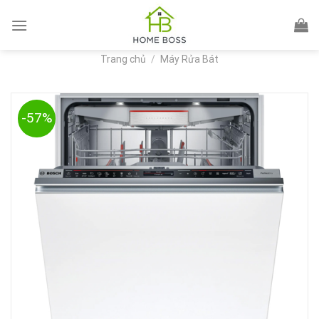
Skip
to
content
Trang chủ
/
Máy Rửa Bát
-57%