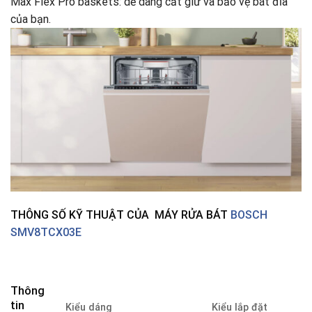
Max Flex Pro baskets: dễ dàng cất giữ và bảo vệ bát đĩa
của bạn.
THÔNG SỐ KỸ THUẬT CỦA MÁY RỬA BÁT
BOSCH
SMV8TCX03E
Thông
tin
Kiểu dáng
Kiểu lắp đặt