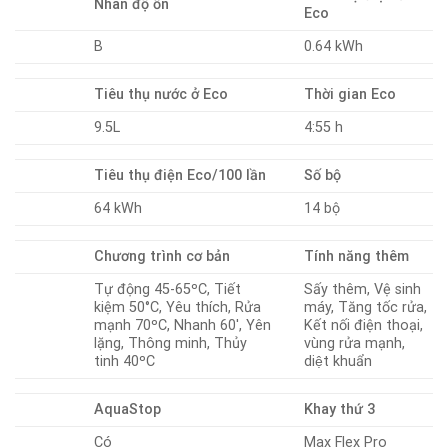
Nhãn độ ồn
Eco
B
0.64 kWh
Tiêu thụ nước ở Eco
Thời gian Eco
9.5L
4:55 h
Tiêu thụ điện Eco/100 lần
Số bộ
64 kWh
14 bộ
Chương trình cơ bản
Tính năng thêm
Tự động 45-65ºC, Tiết
Sấy thêm, Vệ sinh
kiệm 50°C, Yêu thích, Rửa
máy, Tăng tốc rửa,
mạnh 70ºC, Nhanh 60′, Yên
Kết nối điện thoại,
lặng, Thông minh, Thủy
vùng rửa mạnh,
tinh 40ºC
diệt khuẩn
AquaStop
Khay thứ 3
Có
Max Flex Pro