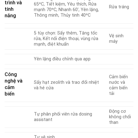
trình và
65ºC, Tiết kiệm, Yêu thích, Rửa
Rửa tráng
tính
mạnh 70ºC, Nhanh 60′, Yên lặng,
năng
Thông minh, Thủy tinh 40ºC
5 tùy chọn: Sấy thêm, Tăng tốc
Vệ sinh
rửa, Kết nối điện thoại, vùng rửa
máy
mạnh, điệt khuẩn
Yên lặng điều chỉnh qua app
Công
Cảm biến
nghệ và
Sấy hạt zeolith và trao đổi nhiệt
nước và
cảm
và hé cửa
cảm biến
biến
tải
Động cơ
Tự phân phối viên rửa dosing
không chổi
assistant
than
Tự vệ sinh