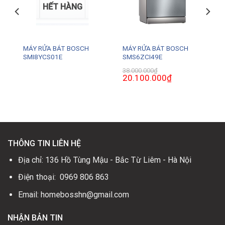
HẾT HÀNG
G
MÁY RỬA BÁT BOSCH
MÁY RỬA BÁT BOSCH
SMI8YCS01E
SMS6ZCI49E
38.000.000
₫
Giá
20.100.000
₫
Giá
gốc
hiện
là:
tại
38.000.000₫.
là:
.
20.100.000₫.
THÔNG TIN LIÊN HỆ
Địa chỉ: 136 Hồ Tùng Mậu - Bắc Từ Liêm - Hà Nội
Điện thoại: 0969 806 863
Email: homebosshn@gmail.com
NHẬN BẢN TIN