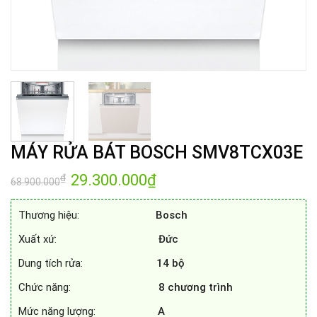
MÁY RỬA BÁT BOSCH SMV8TCX03E
Giá
29.300.000
₫
Giá
₫
68.900.000
gốc
hiện
là:
tại
68.900.000₫.
là:
Thương hiệu:
Bosch
29.300.000₫.
Xuất xứ:
Đức
Dung tích rửa:
14 bộ
Chức năng:
8 chương trình
Mức năng lượng:
A