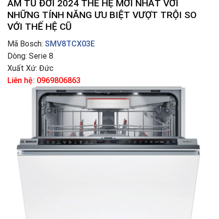
ÂM TỦ ĐỜI 2024 THẾ HỆ MỚI NHẤT VỚI
NHỮNG TÍNH NĂNG ƯU BIỆT VƯỢT TRỘI SO
VỚI THẾ HỆ CŨ
Mã Bosch:
SMV8TCX03E
Dòng: Serie 8
Xuất Xứ: Đức
Liên hệ: 0969806863