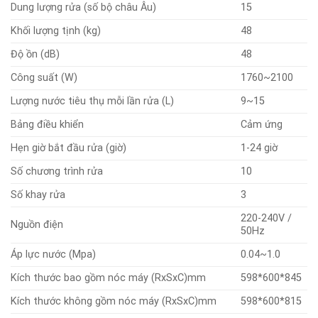
Dung lượng rửa (số bộ châu Âu)
15
Khối lượng tịnh (kg)
48
Độ ồn (dB)
48
Công suất (W)
1760~2100
Lượng nước tiêu thụ mỗi lần rửa (L)
9~15
Bảng điều khiển
Cảm ứng
Hẹn giờ bắt đầu rửa (giờ)
1-24 giờ
Số chương trình rửa
10
Số khay rửa
3
220-240V /
Nguồn điện
50Hz
Áp lực nước (Mpa)
0.04~1.0
Kích thước bao gồm nóc máy (RxSxC)mm
598*600*845
Kích thước không gồm nóc máy (RxSxC)mm
598*600*815