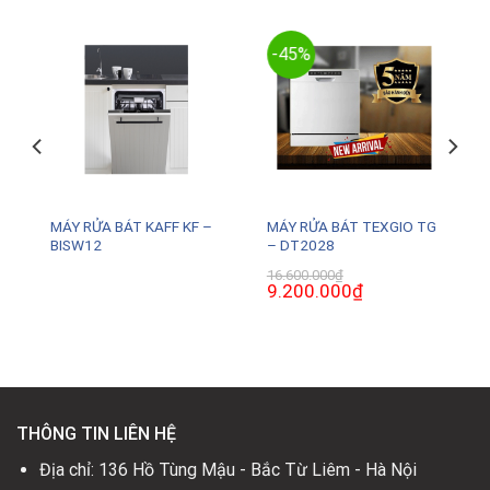
-45%
MÁY RỬA BÁT KAFF KF –
MÁY RỬA BÁT TEXGIO TG
BISW12
– DT2028
16.600.000
₫
Giá
9.200.000
₫
Giá
gốc
hiện
là:
tại
16.600.000₫.
là:
0₫.
9.200.000₫.
THÔNG TIN LIÊN HỆ
Địa chỉ: 136 Hồ Tùng Mậu - Bắc Từ Liêm - Hà Nội