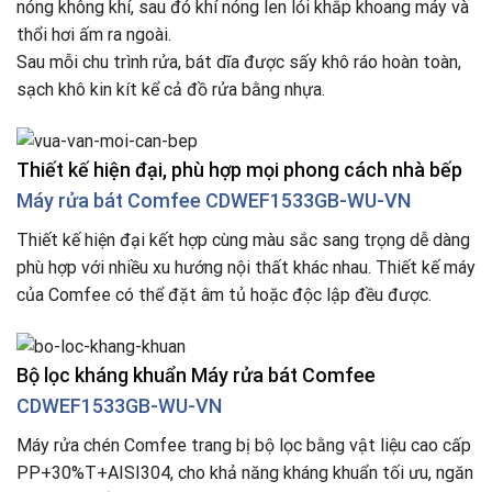
nóng không khí, sau đó khí nóng len lỏi khắp khoang máy và
thổi hơi ấm ra ngoài.​
Sau mỗi chu trình rửa, bát dĩa được sấy khô ráo hoàn toàn,
sạch khô kin kít kể cả đồ rửa bằng nhựa.
Thiết kế hiện đại, phù hợp mọi phong cách nhà bếp
Máy rửa bát Comfee CDWEF1533GB-WU-VN
Thiết kế hiện đại kết hợp cùng màu sắc sang trọng dễ dàng
phù hợp với nhiều xu hướng nội thất khác nhau. Thiết kế máy
của Comfee có thể đặt âm tủ hoặc độc lập đều được.​​
Bộ lọc kháng khuẩn Máy rửa bát Comfee
CDWEF1533GB-WU-VN
Máy rửa chén Comfee trang bị bộ lọc bằng vật liệu cao cấp
PP+30%T+AISI304, cho khả năng kháng khuẩn tối ưu, ngăn