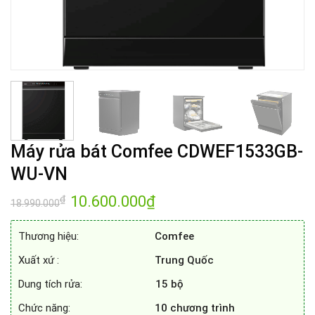
Máy rửa bát Comfee CDWEF1533GB-
WU-VN
Giá
10.600.000
₫
Giá
₫
18.990.000
gốc
hiện
là:
tại
18.990.000₫.
là:
Thương hiệu:
Comfee
10.600.000₫.
Xuất xứ :
Trung Quốc
Dung tích rửa:
15 bộ
Chức năng:
10 chương trình