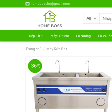
Skip
homebosshn@gmail.com
to
content
Tìm
kiếm:
Bếp Từ
Máy Hút Mùi
Lò Nướng
Lò Vi Só
Trang chủ
/
Máy Rửa Bát
-36%