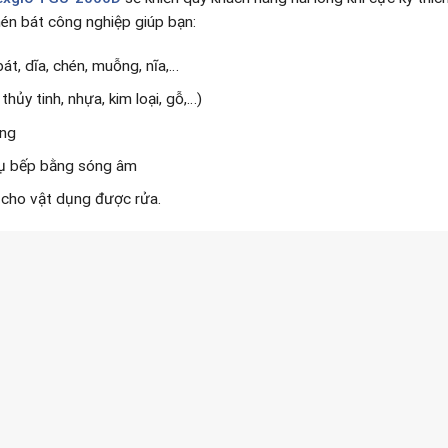
én bát công nghiệp giúp bạn:
át, dĩa, chén, muỗng, nĩa,…
thủy tinh, nhựa, kim loại, gỗ,…)
óng
cụ bếp bằng sóng âm
 cho vật dụng được rửa.