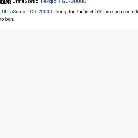
ghiệp
UltraSonic
Texgio TGU-2000D
p
UltraSonic TGU-2000D
không đơn thuần chỉ để làm sạch chén đĩ
ho bạn: