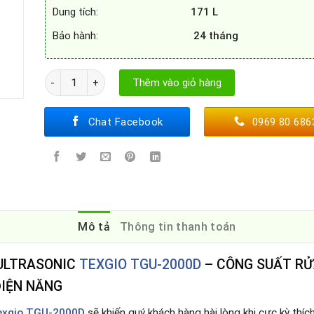
Dung tích:
171 L
Bảo hành:
24 tháng
Máy Rửa Bát Công Nghiệp UltraSonic Texgio TGU-2000D số
Thêm vào giỏ hàng
Chat Facebook
0969 80 686
Mô tả
Thông tin thanh toán
 ULTRASONIC
TEXGIO TGU-2000D
– CÔNG SUẤT RỬA
ĐIỆN NĂNG
Texgio TGU-2000D
sẽ khiến quý khách hàng hài lòng khi cực kỳ thí