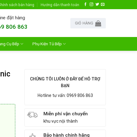
hính sách bán hàng
Hướng dẫn thanh toán
ine đặt hàng
GIỎ HÀNG
9 806 863
ụng Cụ Bếp
Phụ Kiện Tủ Bếp
nic
CHÚNG TÔI LUÔN Ở ĐÂY ĐỂ HỖ TRỢ
BẠN
Hotline tư vấn: 0969 806 863
Miễn phí vận chuyển
khu vực nội thành
Bảo hành chính hãng