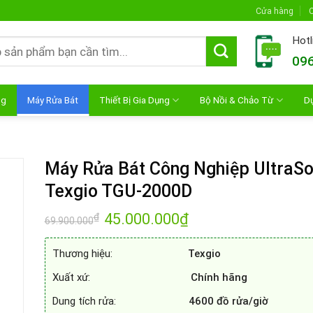
Cửa hàng
C
Hotl
096
ng
Máy Rửa Bát
Thiết Bị Gia Dụng
Bộ Nồi & Chảo Từ
D
Máy Rửa Bát Công Nghiệp UltraSo
Texgio TGU-2000D
Giá
45.000.000
₫
Giá
₫
69.900.000
gốc
hiện
là:
tại
69.900.000₫.
là:
Thương hiệu:
Texgio
45.000.000₫.
Xuất xứ:
Chính hãng
Dung tích rửa:
4600 đồ rửa/giờ