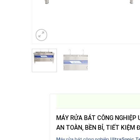
MÁY RỬA BÁT CÔNG NGHIỆP
AN TOÀN, BỀN BỈ, TIẾT KIỆM 
M
áy rửa bát công nghiệp
UltraSonic 