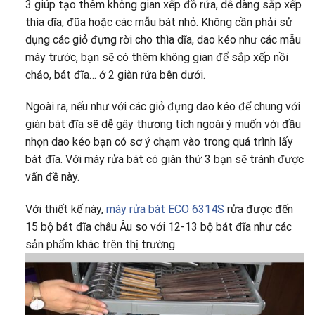
3 giúp tạo thêm không gian xếp đồ rửa, dễ dàng sắp xếp
thìa dĩa, đũa hoặc các mẫu bát nhỏ. Không cần phải sử
dụng các giỏ đựng rời cho thìa dĩa, dao kéo như các mẫu
máy trước, bạn sẽ có thêm không gian để sắp xếp nồi
chảo, bát đĩa… ở 2 giàn rửa bên dưới.
Ngoài ra, nếu như với các giỏ đựng dao kéo để chung với
giàn bát đĩa sẽ dễ gây thương tích ngoài ý muốn với đầu
nhọn dao kéo bạn có sơ ý chạm vào trong quá trình lấy
bát đĩa. Với máy rửa bát có giàn thứ 3 bạn sẽ tránh được
vấn đề này.
Với thiết kế này,
máy rửa bát ECO 6314S
rửa được đến
15 bộ bát đĩa châu Âu so với 12-13 bộ bát đĩa như các
sản phẩm khác trên thị trường.