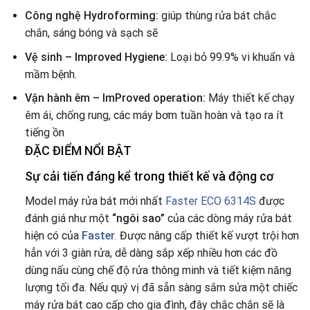
Công nghệ Hydroforming:
giúp thùng rửa bát chắc
chắn, sáng bóng và sạch sẽ
Vệ sinh – Improved Hygiene:
Loại bỏ 99.9% vi khuẩn và
mầm bệnh.
Vận hành êm – ImProved operation:
Máy thiết kế chạy
êm ái, chống rung, các máy bơm tuần hoàn và tạo ra ít
tiếng ồn
ĐẶC ĐIỂM NỔI BẬT
Sự cải tiến đáng kể trong thiết kế và động cơ
Model máy rửa bát mới nhất
Faster ECO 6314S
được
đánh giá như một
“ngôi sao”
của các dòng máy rửa bát
hiện có của
Faster
.
Được nâng cấp thiết kế vượt trội hơn
hẳn với 3 giàn rửa, dễ dàng sắp xếp nhiều hơn các đồ
dùng nấu cùng chế độ rửa thông minh và tiết kiệm năng
lượng tối đa. Nếu quý vị đã sẵn sàng sắm sửa một chiếc
máy rửa bát cao cấp cho gia đình, đây chắc chắn sẽ là