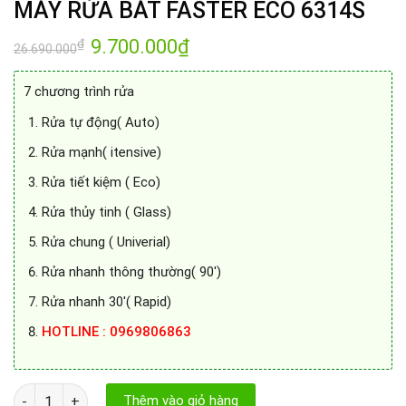
MÁY RỬA BÁT FASTER ECO 6314S
Giá
9.700.000
₫
Giá
₫
26.690.000
gốc
hiện
là:
tại
26.690.000₫.
là:
7 chương trình rửa
9.700.000₫.
Rửa tự động( Auto)
Rửa mạnh( itensive)
Rửa tiết kiệm ( Eco)
Rửa thủy tinh ( Glass)
Rửa chung ( Univerial)
Rửa nhanh thông thường( 90′)
Rửa nhanh 30′( Rapid)
HOTLINE : 0969806863
MÁY RỬA BÁT FASTER ECO 6314S số lượng
Thêm vào giỏ hàng