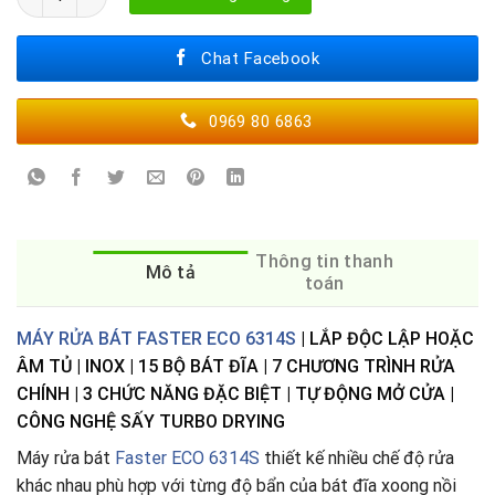
Chat Facebook
0969 80 6863
Thông tin thanh
Mô tả
toán
MÁY RỬA BÁT FASTER ECO 6314S
| LẮP ĐỘC LẬP HOẶC
ÂM TỦ | INOX | 15 BỘ BÁT ĐĨA | 7 CHƯƠNG TRÌNH RỬA
CHÍNH | 3 CHỨC NĂNG ĐẶC BIỆT | TỰ ĐỘNG MỞ CỬA |
CÔNG NGHỆ SẤY TURBO DRYING
Máy rửa bát
Faster ECO 6314S
thiết kế nhiều chế độ rửa
khác nhau phù hợp với từng độ bẩn của bát đĩa xoong nồi