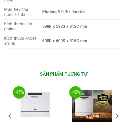
năng
Mức tiêu thụ
Khoảng 9.0 lít/ lần rửa
nước tối đa
Kích thước sản
598R x 598S x 812C mm
phẩm
Kích thước khoét
600R x 600S x 815C mm
âm tủ
SẢN PHẨM TƯƠNG TỰ
-47%
-45%