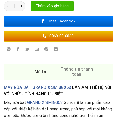
MÁY RỬA BÁT GRAND X SMI8GX68 số lượng
Thêm vào giỏ hàng
Chat Facebook
0969 80 6863
Thông tin thanh
Mô tả
toán
MÁY RỬA BÁT GRAND X SMI8GX68
BÁN ÂM THẾ HỆ NỚI
VỚI NHIỀU TÍNH NĂNG ƯU BIỆT
Máy rửa bát
GRAND X SMI8G68
Series 8 là sản phẩm cao
cấp với thiết kế hiện đại, sang trọng, phù hợp với mọi không
gian bếp. Được trang bị những công nghệ tiên tiến, sản