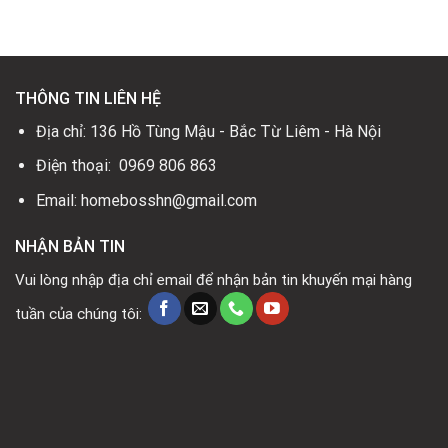
12.360.000₫.
là:
18.200.000₫.
là:
0₫.
6.600.000₫.
8.900.000₫.
THÔNG TIN LIÊN HỆ
Địa chỉ: 136 Hồ Tùng Mậu - Bắc Từ Liêm - Hà Nội
Điện thoại: 0969 806 863
Email: homebosshn@gmail.com
NHẬN BẢN TIN
Vui lòng nhập địa chỉ email để nhận bản tin khuyến mại hàng
tuần của chúng tôi: