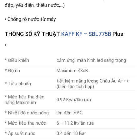
đập, yếu điện, thiếu nước,…)
• Chống rò nước từ máy
THÔNG SỐ KỸ THUẬT
KAFF KF – SBL775B
Plus
•
* Điều khiển
cảm ứng, màn hình led sang trọng
* Độ ồn
Maximum 48dB
tiết kiệm năng lượng Châu Âu A+++
* Tiêu chuẩn
(biến tần tích hợp)
* Mức tiêu thụ điện
0.92 Kwh/lần rửa
năng Maximum
* Nhiệt độ nước nóng
lên đến 70⁰C
* Mức tiêu thụ nước
6 – 11.2 lít/lần rửa
* Áp suất nước
0.4 đến 10 Bar