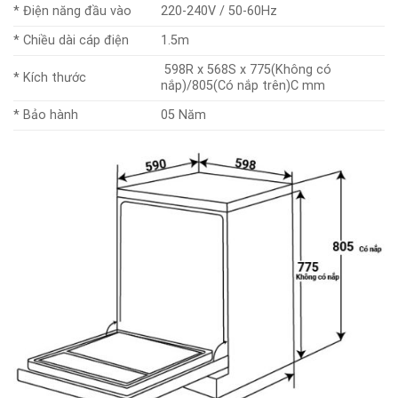
* Điện năng đầu vào
220-240V / 50-60Hz
* Chiều dài cáp điện
1.5m
598R x 568S x 775(Không có
* Kích thước
nắp)/805(Có nắp trên)C mm
* Bảo hành
05 Năm