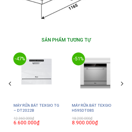
SẢN PHẨM TƯƠNG TỰ
-47%
-51%
MÁY RỬA BÁT TEXGIO TG
MÁY RỬA BÁT TEXGIO
– DT2022B
H595DT08S
12.360.000
₫
18.200.000
₫
Giá
6.600.000
₫
Giá
Giá
8.900.000
₫
Giá
gốc
hiện
gốc
hiện
là:
tại
là:
tại