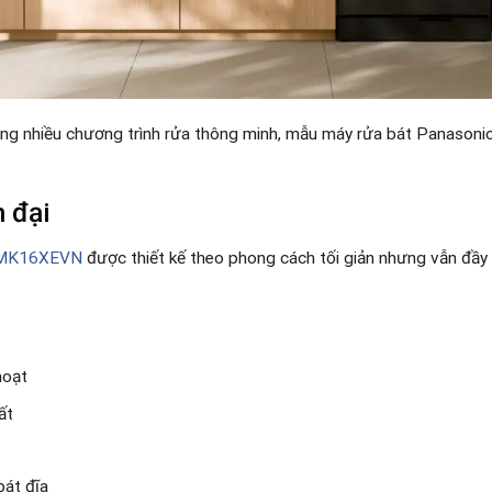
 cùng nhiều chương trình rửa thông minh, mẫu máy rửa bát Panason
n đại
-FMK16XEVN
được thiết kế theo phong cách tối giản nhưng vẫn đầy t
hoạt
ất
bát đĩa