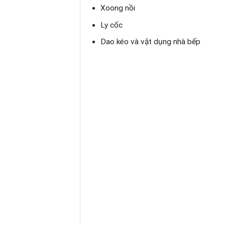
Xoong nồi
Ly cốc
Dao kéo và vật dụng nhà bếp