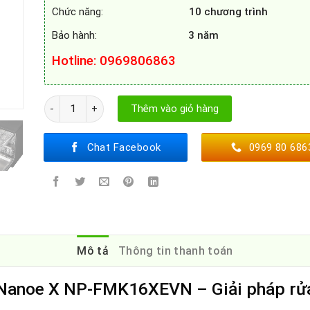
Chức năng:
10 chương trình
Bảo hành:
3 năm
Hotline
: 0969806863
Máy rửa bát Panasonic Nanoe X NP-FMK16XEVN số lượng
Thêm vào giỏ hàng
Chat Facebook
0969 80 686
Mô tả
Thông tin thanh toán
Nanoe X NP-FMK16XEVN – Giải pháp rửa