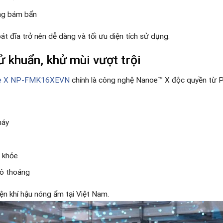
ống bám bẩn
át đĩa trở nên dễ dàng và tối ưu diện tích sử dụng.
 khuẩn, khử mùi vượt trội
oe X NP-FMK16XEVN
chính là công nghệ Nanoe™ X độc quyền từ P
máy
c khỏe
hô thoáng
iện khí hậu nóng ẩm tại Việt Nam.