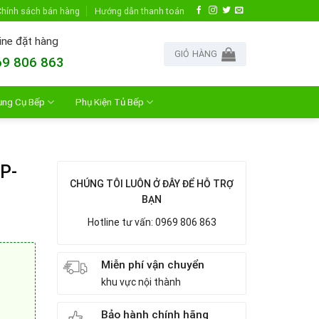
hính sách bán hàng
Hướng dẫn thanh toán
ine đặt hàng
GIỎ HÀNG
9 806 863
ụng Cụ Bếp
Phụ Kiện Tủ Bếp
P-
CHÚNG TÔI LUÔN Ở ĐÂY ĐỂ HỖ TRỢ
BẠN
Hotline tư vấn: 0969 806 863
Miễn phí vận chuyển
khu vực nội thành
Bảo hành chính hãng