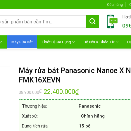
Cửa hàng
C
Hotl
096
ng
Máy Rửa Bát
Thiết Bị Gia Dụng
Bộ Nồi & Chảo Từ
D
Máy rửa bát Panasonic Nanoe X N
FMK16XEVN
Giá
22.400.000
₫
Giá
₫
38.900.000
gốc
hiện
là:
tại
38.900.000₫.
là:
Thương hiệu:
Panasonic
22.400.000₫.
Xuất xứ:
Chính hãng
Dung tích rửa:
15 bộ