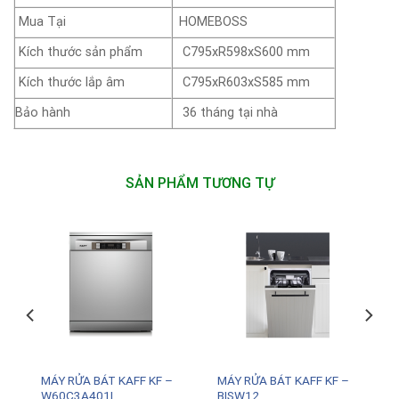
Mua Tại
HOMEBOSS
Kích thước sản phẩm
C795xR598xS600 mm
Kích thước lắp âm
C795xR603xS585 mm
Bảo hành
36 tháng tại nhà
SẢN PHẨM TƯƠNG TỰ
G
MÁY RỬA BÁT KAFF KF –
MÁY RỬA BÁT KAFF KF –
W60C3A401L
BISW12