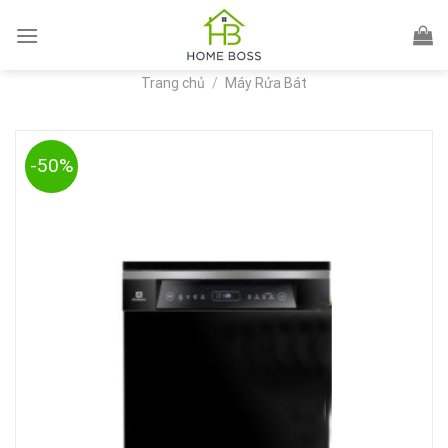
Skip
to
content
Trang chủ
/
Máy Rửa Bát
-50%