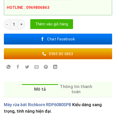
HOTLINE : 0969806863
Máy rửa bát Richborn RDP6080SPB số lượng
Thêm vào giỏ hàng
Chat Facebook
0969 80 6863
Thông tin thanh
Mô tả
toán
Máy rửa bát Richborn RDP6080SPB
Kiểu dáng sang
trọng, tính năng hiện đại.