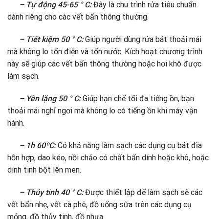
– Tự động 45-65 ° C:
Đây là chu trình rửa tiêu chuẩn
dành riêng cho các vết bẩn thông thường.
– Tiết kiệm 50 ° C:
Giúp người dùng rửa bát thoải mái
mà không lo tốn điện và tốn nước. Kích hoạt chương trình
này sẽ giúp các vết bẩn thông thường hoặc hơi khô được
làm sạch.
– Yên lặng 50 ° C:
Giúp hạn chế tối đa tiếng ồn, bạn
thoải mái nghỉ ngơi mà không lo có tiếng ồn khi máy vận
hành.
– 1h 60ºC:
Có khả năng làm sạch các dụng cụ bát đĩa
hỗn hợp, dao kéo, nồi chảo có chất bẩn dính hoặc khô, hoặc
dính tinh bột lên men.
– Thủy tinh 40 ° C:
Được thiết lập để làm sạch sẽ các
vết bẩn nhẹ, vết cà phê, đồ uống sữa trên các dụng cụ
mỏng, đồ thủy tinh, đồ nhựa.