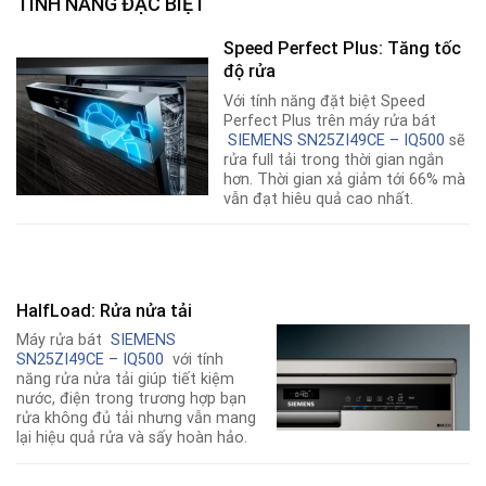
TÍNH NĂNG ĐẶC BIỆT
Speed Perfect Plus: Tăng tốc
độ rửa
Với tính năng đặt biệt Speed
Perfect Plus trên máy rửa bát
SIEMENS SN25ZI49CE – IQ500
sẽ
rửa full tải trong thời gian ngắn
hơn. Thời gian xả giảm tới 66% mà
vẫn đạt hiêu quả cao nhất.
HalfLoad: Rửa nửa tải
Máy rửa bát
SIEMENS
SN25ZI49CE – IQ500
với tính
năng rửa nửa tải giúp tiết kiệm
nước, điện trong trương hợp bạn
rửa không đủ tải nhưng vẫn mang
lại hiệu quả rửa và sấy hoàn hảo.