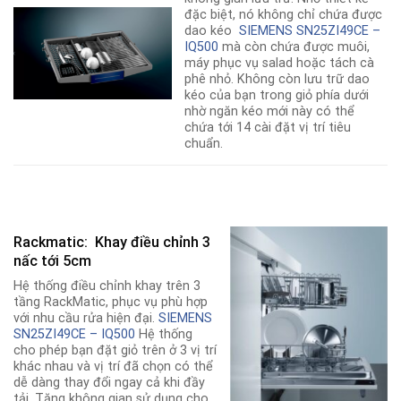
đặc biệt, nó không chỉ chứa được
dao kéo
SIEMENS SN25ZI49CE –
IQ500
mà còn chứa được muôi,
máy phục vụ salad hoặc tách cà
phê nhỏ. Không còn lưu trữ dao
kéo của bạn trong giỏ phía dưới
nhờ ngăn kéo mới này có thể
chứa tới 14 cài đặt vị trí tiêu
chuẩn.
Rackmatic: Khay điều chỉnh 3
nấc tới 5cm
Hệ thống điều chỉnh khay trên 3
tầng RackMatic, phục vụ phù hợp
với nhu cầu rửa hiện đại.
SIEMENS
SN25ZI49CE – IQ500
Hệ thống
cho phép bạn đặt giỏ trên ở 3 vị trí
khác nhau và vị trí đã chọn có thể
dễ dàng thay đổi ngay cả khi đầy
tải. Tăng không gian sử dụng cho