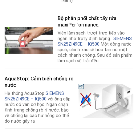
Nam)
Bộ phân phối chất tẩy rửa
maxiPerformance:
Viên làm sạch trượt trực tiếp vào
ngăn nhờ trợ lý định lượng.
SIEMENS
SN25ZI49CE – IQ500
Một dòng nước
sạch, chính xác sẽ hòa tan nó một
cách nhanh chóng. Sau đó sản phẩm
làm sạch sẽ trải đều
AquaStop: Cảm biến chống rò
nước
Hệ thống AquaStop
SIEMENS
SN25ZI49CE – IQ500
với ống cấp
nước có van cơ học. Ngăn chặn
tình trang chống rò rỉ nước, bảo
vệ chống lại các hư hỏng có thể
do nước gây ra