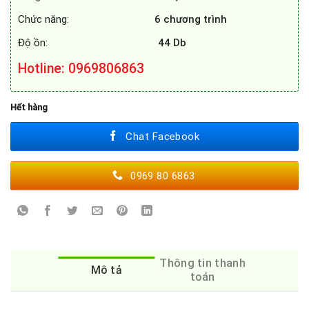
Chức năng:
6 chương trình
Độ ồn:
44 Db
Hotline
: 0969806863
Hết hàng
Chat Facebook
0969 80 6863
Thông tin thanh
Mô tả
toán