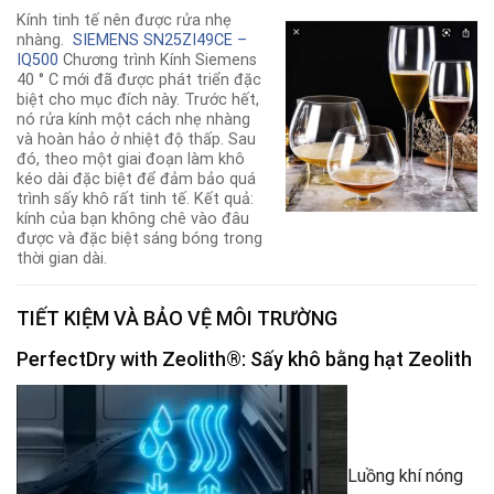
Kính tinh tế nên được rửa nhẹ
nhàng.
SIEMENS SN25ZI49CE –
IQ500
Chương trình Kính Siemens
40 ° C mới đã được phát triển đặc
biệt cho mục đích này. Trước hết,
nó rửa kính một cách nhẹ nhàng
và hoàn hảo ở nhiệt độ thấp. Sau
đó, theo một giai đoạn làm khô
kéo dài đặc biệt để đảm bảo quá
trình sấy khô rất tinh tế. Kết quả:
kính của bạn không chê vào đâu
được và đặc biệt sáng bóng trong
thời gian dài.
TIẾT KIỆM VÀ BẢO VỆ MÔI TRƯỜNG
PerfectDry with Zeolith®: Sấy khô bằng hạt Zeolith
Luồng khí nóng