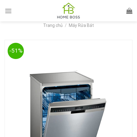
Skip
to
content
Trang chủ
/
Máy Rửa Bát
-51%