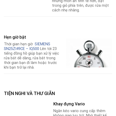
những món ăn tinh tế hơn, đặt
trong giỏ phía trên, được rửa một
cách nhẹ nhàng.
Hẹn giờ bật
Thời gian hẹn giờ
SIEMENS
SN25ZI49CE – IQ500
Lên tới 23
tiếng đồng hồ giúp bạn xử lý việc
rửa bát dễ dàng, rửa bát trong
thời gian bạn đi làm hoặc trước
khi bạn trở lại nhà.
TIỆN NGHI VÀ THƯ GIÃN
Khay đựng Vario
Ngăn kéo vario cung cấp thêm
không gian lưu trữ. Nhờ thiết kế