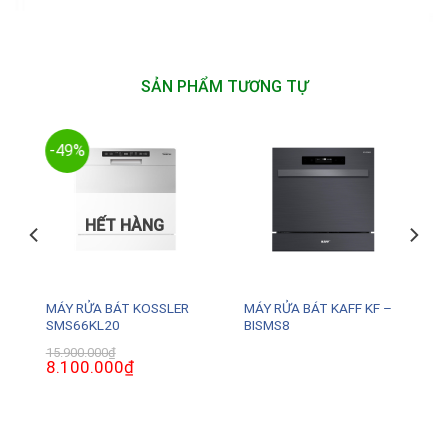
SẢN PHẨM TƯƠNG TỰ
-49%
HẾT HÀNG
MÁY RỬA BÁT KOSSLER
MÁY RỬA BÁT KAFF KF –
SMS66KL20
BISMS8
15.900.000
₫
Giá
8.100.000
₫
Giá
gốc
hiện
là:
tại
15.900.000₫.
là:
0₫.
8.100.000₫.