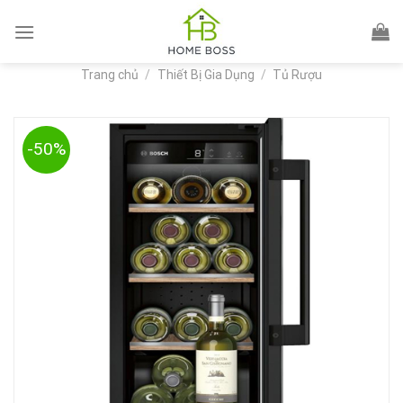
Skip
to
content
Trang chủ
/
Thiết Bị Gia Dụng
/
Tủ Rượu
-50%