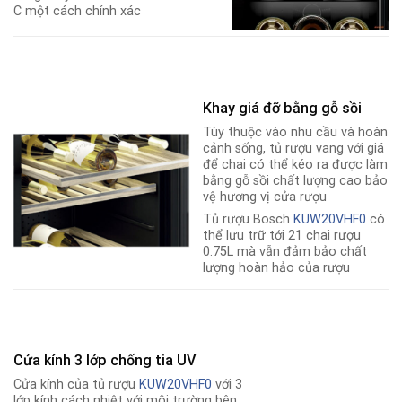
C một cách chính xác
Khay giá đỡ bằng gỗ sồi
Tùy thuộc vào nhu cầu và hoàn
cảnh sống, tủ rượu vang với giá
để chai có thể kéo ra được làm
bằng gỗ sồi chất lượng cao bảo
vệ hương vị cửa rượu
Tủ rượu Bosch
KUW20VHF0
có
thể lưu trữ tới 21 chai rượu
0.75L mà vẫn đảm bảo chất
lượng hoàn hảo của rượu
Cửa kính 3 lớp chống tia UV
Cửa kính của tủ rượu
KUW20VHF0
với 3
lớp kính cách nhiệt với môi trường bên