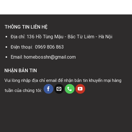
0₫.
20.500.000₫.
THÔNG TIN LIÊN HỆ
Địa chỉ: 136 Hồ Tùng Mậu - Bắc Từ Liêm - Hà Nội
Điện thoại: 0969 806 863
Email: homebosshn@gmail.com
NHẬN BẢN TIN
Vui lòng nhập địa chỉ email để nhận bản tin khuyến mại hàng
tuần của chúng tôi: